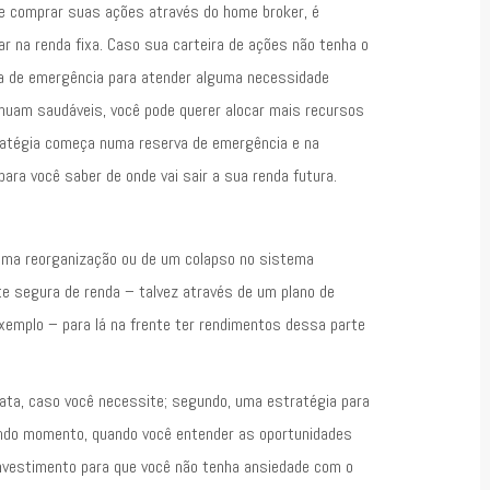
 comprar suas ações através do home broker, é
ar na renda fixa. Caso sua carteira de ações não tenha o
a de emergência para atender alguma necessidade
nuam saudáveis, você pode querer alocar mais recursos
ratégia começa numa reserva de emergência e na
ara você saber de onde vai sair a sua renda futura.
 uma reorganização ou de um colapso no sistema
te segura de renda – talvez através de um plano de
exemplo – para lá na frente ter rendimentos dessa parte
iata, caso você necessite; segundo, uma estratégia para
undo momento, quando você entender as oportunidades
nvestimento para que você não tenha ansiedade com o