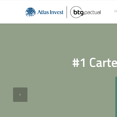
H
#1 Carte