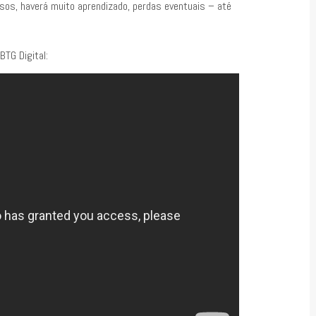
os, haverá muito aprendizado, perdas eventuais – até
BTG Digital: