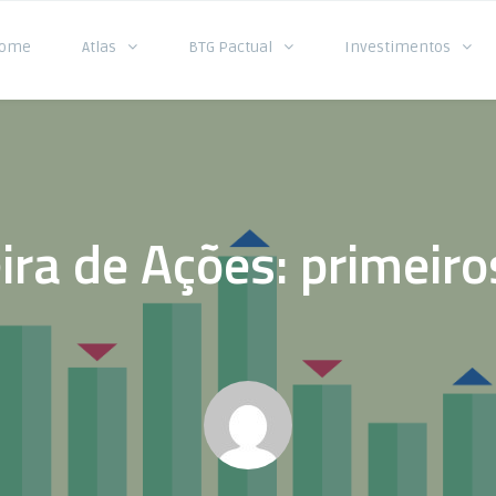
ome
Atlas
BTG Pactual
Investimentos
ira de Ações: primeir