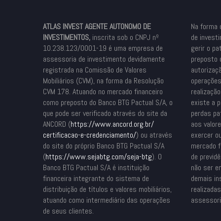
ATLAS INVEST AGENTE AUTONOMO DE
Na forma 
INVESTIMENTOS,
inscrita sob o CNPJ nº
de invest
10.238.123/0001-19 é uma empresa de
gerir o pa
assessoria de investimento devidamente
preposto 
registrada na Comissão de Valores
autorizaçã
Mobiliários (CVM), na forma da Resolução
operações
CVM 178. Atuando no mercado financeiro
realizaçã
como preposto do Banco BTG Pactual S/A, o
existe a p
que pode ser verificado através do site da
perdas pat
ANCORD (
https://www.ancord.org.br/
aos valor
certificacao-e-credenciamento/
) ou através
exercer o
do site do próprio Banco BTG Pactual S/A
mercado fi
(
https://www.sejabtg.com/seja-
btg
). O
de previdê
Banco BTG Pactual S/A é instituição
não ser e
financeira integrante do sistema de
demais in
distribuição de títulos e valores mobiliários,
realizada
atuando como intermediário das operações
assessori
de seus clientes.