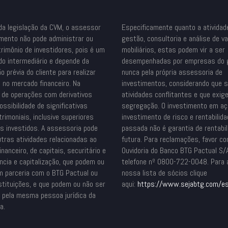
da legislação da CVM, o assessor
Especificamente quanto a atividad
imento não pode administrar ou
gestão, consultoria e análise de v
trimônio de investidores, pois é um
mobiliários, estas podem vir a ser
do intermediário e depende da
desempenhadas por empresas do 
o prévia do cliente para realizar
nunca pela própria assessoria de
 no mercado financeiro. Na
investimentos, considerando que 
o de operações com derivativos
atividades conflitantes e que exig
ossibilidade de significativas
segregação. O investimento em a
rimoniais, inclusive superiores
investimento de risco e rentabilid
es investidos. A assessoria pode
passada não é garantia de rentabil
utras atividades relacionadas ao
futura. Para reclamações, favor co
nanceiro, de capitais, securitário e
Ouvidoria do Banco BTG Pactual S/
ncia e capitalização, que podem ou
telefone nº 0800-722-0048. Para
m parceria com o BTG Pactual ou
nossa lista de sócios clique
stituições, e que podem ou não ser
aqui:
https://www.sejabtg.com/
es
s pela mesma pessoa jurídica da
a.