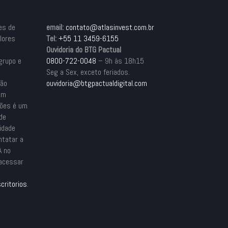
es de
email:
contato@atlasinvest.com.br
alores
Tel:
+55 11 3459-6155
Ouvidoria do BTG Pactual
grupo e
0800-722-0048
– 9h às 18h15
Seg a Sex, exceto feriados.
são
ouvidoria@btgpactualdigital.com
em
ções é um
ade
idade
ntatar a
A no
 acessar
critorios
.