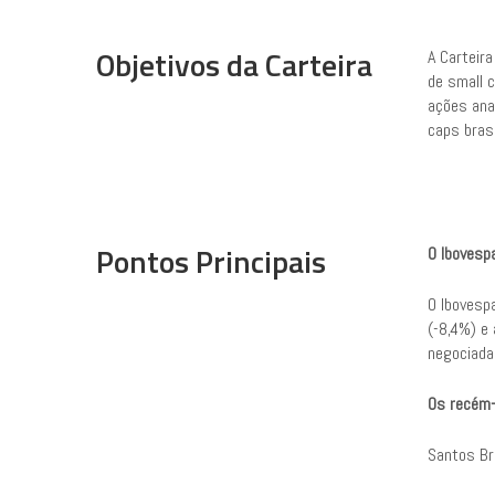
Objetivos da Carteira
A Carteir
de small c
ações ana
caps brasi
Pontos Principais
O Ibovesp
O Ibovesp
(-8,4%) e
negociada
Os recém
Santos Br