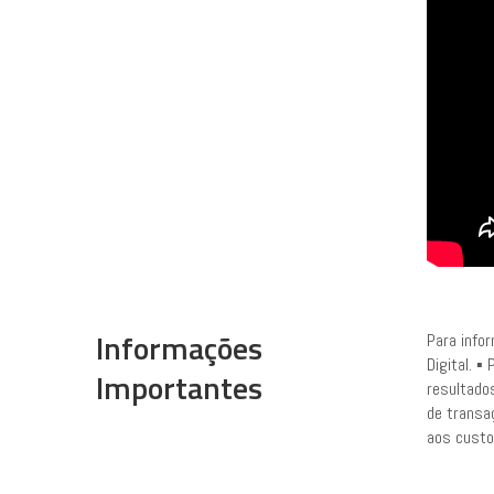
Informações
Para info
Digital. 
Importantes
resultado
de transa
aos custo