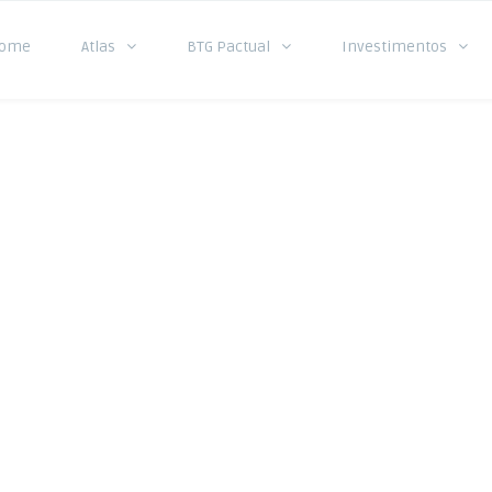
ome
Atlas
BTG Pactual
Investimentos
l Caps