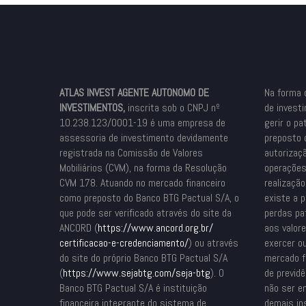
ATLAS INVEST AGENTE AUTONOMO DE
Na forma 
INVESTIMENTOS,
inscrita sob o CNPJ nº
de invest
10.238.123/0001-19 é uma empresa de
gerir o pa
assessoria de investimento devidamente
preposto 
registrada na Comissão de Valores
autorizaçã
Mobiliários (CVM), na forma da Resolução
operações
CVM 178. Atuando no mercado financeiro
realizaçã
como preposto do Banco BTG Pactual S/A, o
existe a p
que pode ser verificado através do site da
perdas pat
ANCORD (
https://www.ancord.org.br/
aos valor
certificacao-e-credenciamento/
) ou através
exercer o
do site do próprio Banco BTG Pactual S/A
mercado fi
(
https://www.sejabtg.com/seja-
btg
). O
de previdê
Banco BTG Pactual S/A é instituição
não ser e
financeira integrante do sistema de
demais in