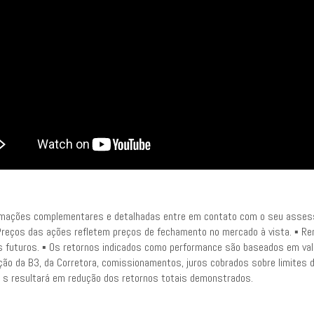
rmações complementares e detalhadas entre em contato com o seu assesso
▪ Preços das ações refletem preços de fechamento no mercado à vista. ▪ R
s futuros. ▪ Os retornos indicados como performance são baseados em valor
ção da B3, da Corretora, comissionamentos, juros cobrados sobre limites d
 s resultará em redução dos retornos totais demonstrados.