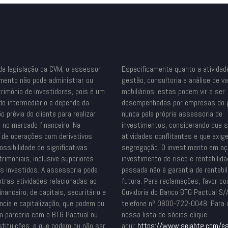
da legislação da CVM, o assessor
Especificamente quanto a atividad
imento não pode administrar ou
gestão, consultoria e análise de v
trimônio de investidores, pois é um
mobiliários, estas podem vir a ser
do intermediário e depende da
desempenhadas por empresas do 
o prévia do cliente para realizar
nunca pela própria assessoria de
 no mercado financeiro. Na
investimentos, considerando que 
o de operações com derivativos
atividades conflitantes e que exig
ossibilidade de significativas
segregação. O investimento em a
rimoniais, inclusive superiores
investimento de risco e rentabilid
es investidos. A assessoria pode
passada não é garantia de rentabil
utras atividades relacionadas ao
futura. Para reclamações, favor co
nanceiro, de capitais, securitário e
Ouvidoria do Banco BTG Pactual S/
ncia e capitalização, que podem ou
telefone nº 0800-722-0048. Para
m parceria com o BTG Pactual ou
nossa lista de sócios clique
stituições, e que podem ou não ser
aqui:
https://www.sejabtg.com/
es