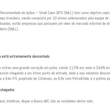
a Recomendada de Ações – Small Caps (BTG SMLL) tem como objetivo capt
aps brasileiro, sendo composta por 10 ativos selecionados pela equipe de 
lisadas, estão empresas que possuem um valor de mercado informal de até
leiro (SMLL).
a está extremamente descontado
a sofreu uma grande correção em junho, caindo 11,5% em reais e 19,4% 
 assim chegando a um ótimo ponto de entrada, dado o seu valuation descon
s a 8,4x P/L projetado de 12meses, ou 6,9x com Petro&Vale, e o prêmio p
-chegados
asil, Intelbras, Alupar e Banco ABC são as novidades deste mês.