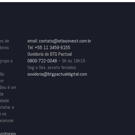
es de
email:
contato@atlasinvest.com.br
alores
Tel:
+55 11 3459-6155
Ouvidoria do BTG Pactual
grupo e
0800-722-0048
– 9h às 18h15
Seg a Sex, exceto feriados.
são
ouvidoria@btgpactualdigital.com
em
ções é um
ade
idade
ntatar a
A no
 acessar
critorios
.