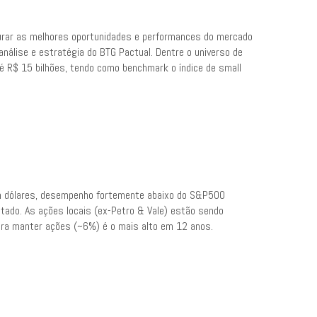
urar as melhores oportunidades e performances do mercado
análise e estratégia do BTG Pactual. Dentre o universo de
 R$ 15 bilhões, tendo como benchmark o índice de small
em dólares, desempenho fortemente abaixo do S&P500
tado. As ações locais (ex-Petro & Vale) estão sendo
ara manter ações (~6%) é o mais alto em 12 anos.