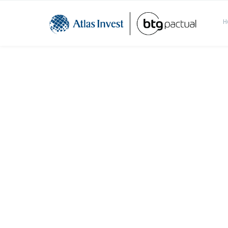
H
Carteira BTG Smal
Julho 2022