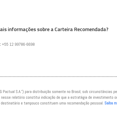
ais informações sobre a Carteira Recomendada?
:
+55 12 99786-6698
G Pactual S.A.”) para distribuição somente no Brasil, sob circunstâncias p
da nesse relatório constitui indicação de que a estratégia de investimento
 do destinatário e tampouco constituem uma recomendação pessoal.
Saiba m