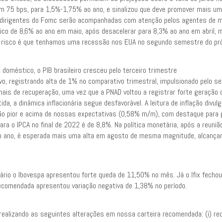
em 75 bps, para 1,5%-1,75% ao ano, e sinalizou que deve promover mais uma
 dirigentes do Fomc serão acompanhadas com atenção pelos agentes de mer
pico de 8,6% ao ano em maio, após desacelerar para 8,3% ao ano em abril, ma
o risco é que tenhamos uma recessão nos EUA no segundo semestre do pró
 doméstico, o PIB brasileiro cresceu pelo terceiro trimestre
o, registrando alta de 1% no comparativo trimestral, impulsionado pelo se
nais de recuperação, uma vez que a PNAD voltou a registrar forte geração
ida, a dinâmica inflacionária segue desfavorável. A leitura de inflação di
o pior e acima de nossas expectativas (0,58% m/m), com destaque para p
ara o IPCA no final de 2022 é de 8,8%. Na política monetária, após a reuni
 ano, é esperada mais uma alta em agosto de mesma magnitude, alcançand
ário o Ibovespa apresentou forte queda de 11,50% no mês. Já o Ifix fech
recomendada apresentou variação negativa de 1,38% no período.
ealizando as seguintes alterações em nossa carteira recomendada: (i) red