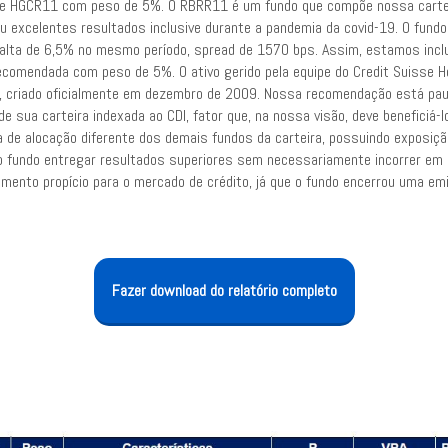
de HGCR11 com peso de 5%. O RBRR11 é um fundo que compõe nossa cartei
u excelentes resultados inclusive durante a pandemia da covid-19. O fundo
 alta de 6,5% no mesmo período, spread de 1570 bps. Assim, estamos inclu
recomendada com peso de 5%. O ativo gerido pela equipe do Credit Suisse H
s, criado oficialmente em dezembro de 2009. Nossa recomendação está pau
de sua carteira indexada ao CDI, fator que, na nossa visão, deve beneficiá-lo
 de alocação diferente dos demais fundos da carteira, possuindo exposição 
 fundo entregar resultados superiores sem necessariamente incorrer em ris
ento propício para o mercado de crédito, já que o fundo encerrou uma em
Fazer download do relatório completo