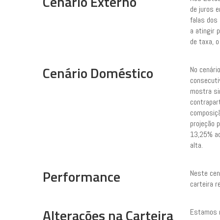
Cenário Externo
de juros 
falas dos
a atingir 
de taxa, 
Cenário Doméstico
No cenário
consecutiv
mostra si
contrapart
composiçã
projeção p
13,25% ao
alta.
Performance
Neste cen
carteira 
Alterações na Carteira
Estamos r