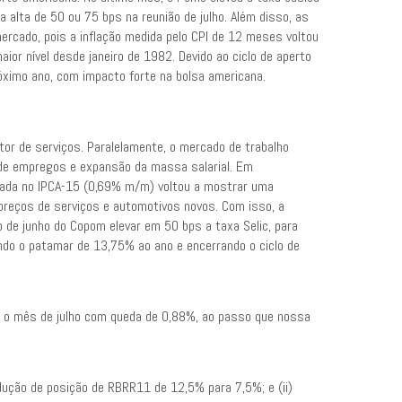
 alta de 50 ou 75 bps na reunião de julho. Além disso, as
cado, pois a inflação medida pelo CPI de 12 meses voltou
ior nível desde janeiro de 1982. Devido ao ciclo de aperto
ximo ano, com impacto forte na bolsa americana.
tor de serviços. Paralelamente, o mercado de trabalho
 de empregos e expansão da massa salarial. Em
vulgada no IPCA-15 (0,69% m/m) voltou a mostrar uma
reços de serviços e automotivos novos. Com isso, a
ão de junho do Copom elevar em 50 bps a taxa Selic, para
o o patamar de 13,75% ao ano e encerrando o ciclo de
ou o mês de julho com queda de 0,88%, ao passo que nossa
ução de posição de RBRR11 de 12,5% para 7,5%; e (ii)