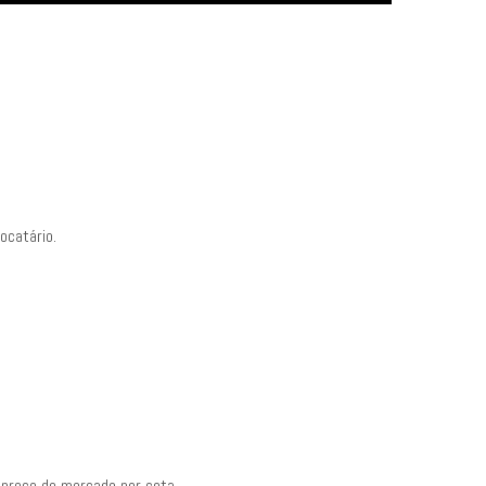
ocatário.
 preço de mercado por cota.