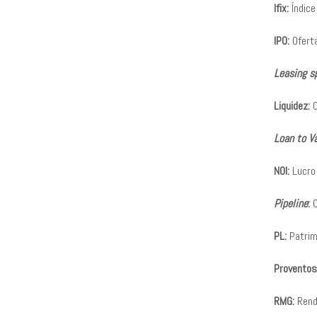
Ifix:
Índice
IPO:
Oferta 
Leasing s
Liquidez:
C
Loan to Va
NOI:
Lucro 
Pipeline
:
C
PL:
Patrim
Proventos
RMG:
Renda