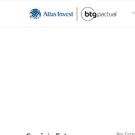
H
Carteira BTG Fundo
Julho 2022
Nos Estad