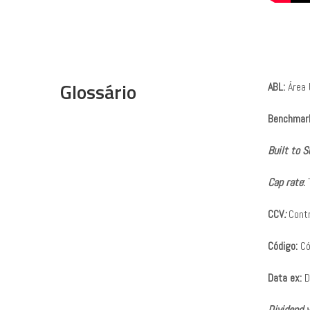
Glossário
ABL:
Área b
Benchmar
Built to S
Cap rate
:
T
CCV
:
Contr
Código:
Có
Data ex:
D
Dividend y