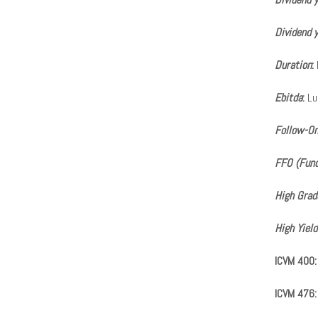
Dividend 
Duration
:
Ebitda
:
Luc
Follow-O
FFO (Fund
High Grad
High Yield
ICVM 400:
ICVM 476: