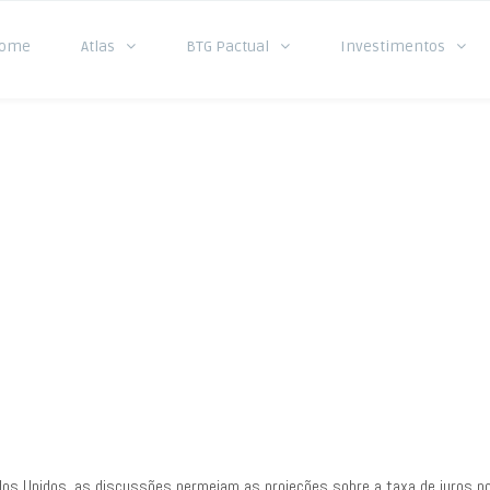
ome
Atlas
BTG Pactual
Investimentos
s Imobiliários
os Unidos, as discussões permeiam as projeções sobre a taxa de juros no