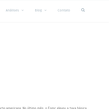
Análises
Blog
Contato
rte-americana. No último mês, o Fomc elevou a taxa básica