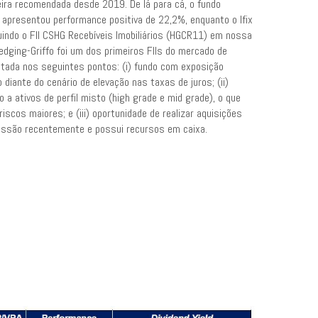
ra recomendada desde 2019. De lá para cá, o fundo
 apresentou performance positiva de 22,2%, enquanto o Ifix
indo o FII CSHG Recebíveis Imobiliários (HGCR11) em nossa
edging-Griffo foi um dos primeiros FIIs do mercado de
tada nos seguintes pontos: (i) fundo com exposição
 diante do cenário de elevação nas taxas de juros; (ii)
a ativos de perfil misto (high grade e mid grade), o que
cos maiores; e (iii) oportunidade de realizar aquisições
issão recentemente e possui recursos em caixa.