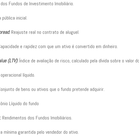
 dos Fundos de Investimento Imobiliário.
pública inicial.
pread
:
Reajuste real no contrato de aluguel.
apacidade e rapidez com que um ativo é convertido em dinheiro.
lue (LTV)
:
Índice de avaliação de risco, calculado pela dívida sobre o valor do
operacional líquido.
onjunto de bens ou ativos que o fundo pretende adquirir.
ônio Líquido do fundo
:
Rendimentos dos Fundos Imobiliários.
 mínima garantida pelo vendedor do ativo.