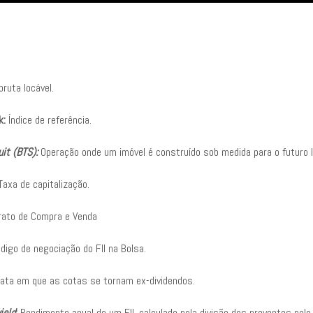
ruta locável.
k:
Índice de referência.
uit (BTS):
Operação onde um imóvel é construído sob medida para o futuro l
axa de capitalização.
ato de Compra e Venda
digo de negociação do FII na Bolsa.
ata em que as cotas se tornam ex-dividendos.
ield
:
Rendimento anual de um FII, calculado pela divisão dos proventos pelo