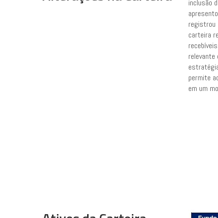
inclusão 
apresento
registrou
carteira 
recebívei
relevante 
estratégia
permite ao
em um mom