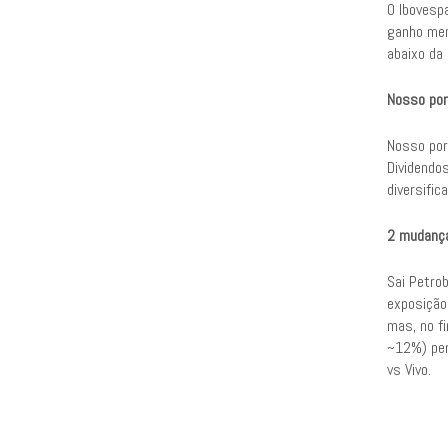
O Ibovesp
ganho men
abaixo da
Nosso por
Nosso por
Dividendo
diversific
2 mudança
Sai Petro
exposição
mas, no fi
~12%) pers
vs Vivo.