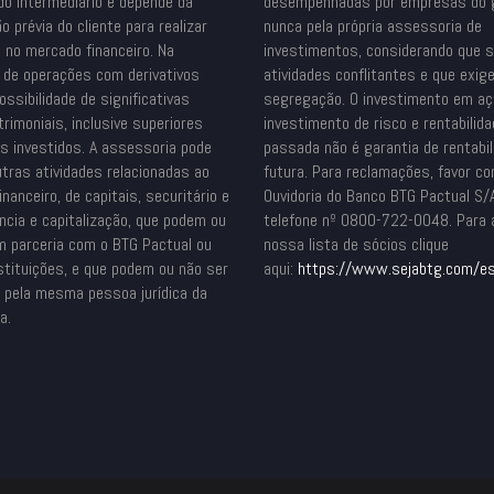
do intermediário e depende da
desempenhadas por empresas do 
o prévia do cliente para realizar
nunca pela própria assessoria de
 no mercado financeiro. Na
investimentos, considerando que 
o de operações com derivativos
atividades conflitantes e que exig
ossibilidade de significativas
segregação. O investimento em a
rimoniais, inclusive superiores
investimento de risco e rentabilid
es investidos. A assessoria pode
passada não é garantia de rentabil
utras atividades relacionadas ao
futura. Para reclamações, favor co
nanceiro, de capitais, securitário e
Ouvidoria do Banco BTG Pactual S/
ncia e capitalização, que podem ou
telefone nº 0800-722-0048. Para
m parceria com o BTG Pactual ou
nossa lista de sócios clique
stituições, e que podem ou não ser
aqui:
https://www.sejabtg.com/
es
s pela mesma pessoa jurídica da
a.