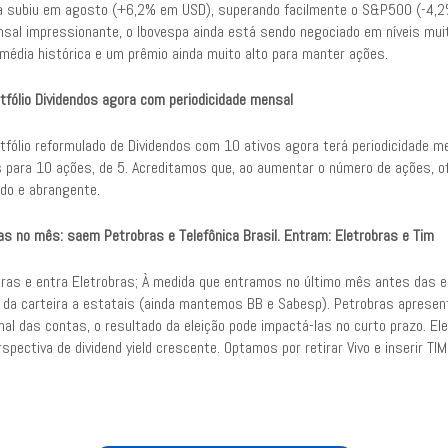
a subiu em agosto (+6,2% em USD), superando facilmente o S&P500 (-4,2
sal impressionante, o Ibovespa ainda está sendo negociado em níveis mui
 média histórica e um prêmio ainda muito alto para manter ações.
tfólio Dividendos agora com periodicidade mensal
tfólio reformulado de Dividendos com 10 ativos agora terá periodicidade 
s para 10 ações, de 5. Acreditamos que, ao aumentar o número de ações, 
ado e abrangente.
s no mês: saem Petrobras e Telefônica Brasil. Entram: Eletrobras e Tim
bras e entra Eletrobras; À medida que entramos no último mês antes das el
 da carteira a estatais (ainda mantemos BB e Sabesp). Petrobras aprese
nal das contas, o resultado da eleição pode impactá-las no curto prazo. Elet
pectiva de dividend yield crescente. Optamos por retirar Vivo e inserir T