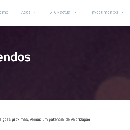
ome
Atlas
BTG Pactual
Investimentos
dendos
eições próximas, vemos um potencial de valorização