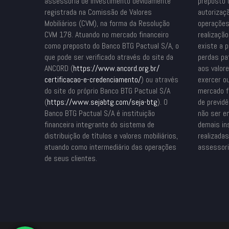
assessoria de investimento devidamente
preposto 
registrada na Comissão de Valores
autorizaçã
Mobiliários (CVM), na forma da Resolução
operações
CVM 178. Atuando no mercado financeiro
realizaçã
como preposto do Banco BTG Pactual S/A, o
existe a p
que pode ser verificado através do site da
perdas pat
ANCORD (
https://www.ancord.org.br/
aos valor
certificacao-e-credenciamento/
) ou através
exercer o
do site do próprio Banco BTG Pactual S/A
mercado fi
(
https://www.sejabtg.com/seja-
btg
). O
de previdê
Banco BTG Pactual S/A é instituição
não ser e
financeira integrante do sistema de
demais in
distribuição de títulos e valores mobiliários,
realizada
atuando como intermediário das operações
assessori
de seus clientes.