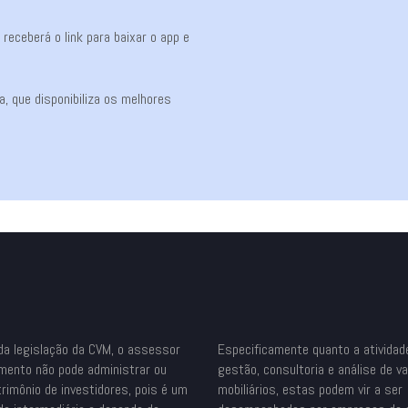
eceberá o link para baixar o app e
, que disponibiliza os melhores
da legislação da CVM, o assessor
Especificamente quanto a atividad
imento não pode administrar ou
gestão, consultoria e análise de v
trimônio de investidores, pois é um
mobiliários, estas podem vir a ser