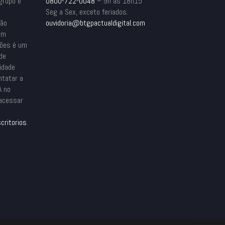
grupo e
0800-722-0048
– 9h às 18h15
Seg a Sex, exceto feriados.
são
ouvidoria@btgpactualdigital.com
em
ções é um
ade
idade
ntatar a
A no
 acessar
critorios
.