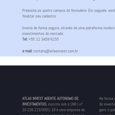
Preencha os quatro campos do formulário. Em seguida, você r
finalizar seu cadastro.
Invista de forma segura, através de uma plataforma moderna
investimentos do mercado.
Tel:
+55 11 3459-6155
e-mail:
contato@atlasinvest.com.br
ATLAS INVEST AGENTE AUTONOMO DE
Na forma 
INVESTIMENTOS,
inscrita sob o CNPJ nº
de invest
10.238.123/0001-19 é uma empresa de
gerir o pa