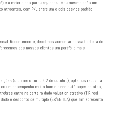
%) e a maioria dos pares regionais. Mas mesmo após um
to atraentes, com P/L entre um e dois desvios padrão
mensal. Recentemente, decidimos aumentar nossa Carteira de
oferecemos aos nossos clientes um portfólio mais
eições (o primeiro turno é 2 de outubro), optamos reduzir a
ntou um desempenho muito bom e ainda está super baratas,
robras entra na carteira dado valuation atrativo (TIR real
IM dado o desconto de múltiplo (EV/EBITDA) que Tim apresenta