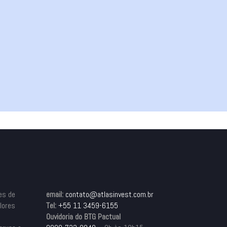
es de
email:
contato@atlasinvest.com.br
alores
Tel:
+55 11 3459-6155
Ouvidoria do BTG Pactual