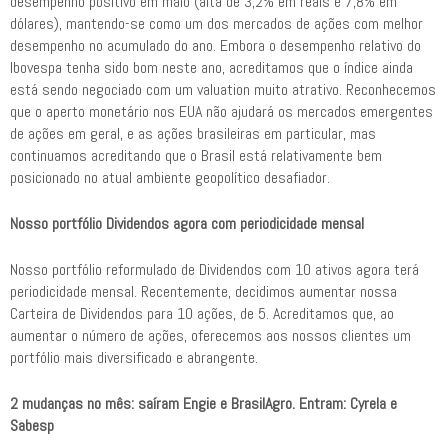
desempenho positivo em maio (alta de 3,2% em reais e 7,8% em
dólares), mantendo-se como um dos mercados de ações com melhor
desempenho no acumulado do ano. Embora o desempenho relativo do
Ibovespa tenha sido bom neste ano, acreditamos que o índice ainda
está sendo negociado com um valuation muito atrativo. Reconhecemos
que o aperto monetário nos EUA não ajudará os mercados emergentes
de ações em geral, e as ações brasileiras em particular, mas
continuamos acreditando que o Brasil está relativamente bem
posicionado no atual ambiente geopolítico desafiador.
Nosso portfólio Dividendos agora com periodicidade mensal
Nosso portfólio reformulado de Dividendos com 10 ativos agora terá
periodicidade mensal. Recentemente, decidimos aumentar nossa
Carteira de Dividendos para 10 ações, de 5. Acreditamos que, ao
aumentar o número de ações, oferecemos aos nossos clientes um
portfólio mais diversificado e abrangente.
2 mudanças no mês: saíram Engie e BrasilAgro. Entram: Cyrela e
Sabesp