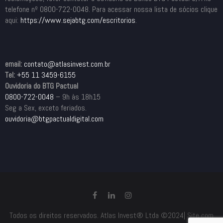
telefone nº 0800-722-0048. Para acessar nossa lista de sócios clique
aqui:
https://www.sejabtg.com/
escritorios
.
email:
contato@atlasinvest.com.br
Tel:
+55 11 3459-6155
Ouvidoria do BTG Pactual
0800-722-0048
– 9h às 18h15
Seg a Sex, exceto feriados.
ouvidoria@btgpactualdigital.com
Todos os direitos reservados. Atlas Invest® Ltda ©2024|
Site com