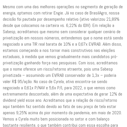
Mesmo com uma das melhores operações no segmento de geração de
energia, optamos com retirar Engie. Já no caso de BrasilAgro, nossa
decisão foi pautada por desempenho relativo (ativo valorizou 21,89%
desde que colocamos na carteira vs. 6,22% do IDIV). Em relação a
Sabesp, acreditamos que mesmo sem considerar qualquer cenário de
privatização em nossos números, entendemos que o nome está sendo
negociado a uma TIR real barata de 10% e a 0,67x EV/RAB. Além disso,
estamos começando a nos tornar mais construtivos nas eleições
estaduais, à medida que vemos gradualmente mais candidatos pró-
privatização ganhando força nas pesquisas. Com isso, acreditamos
que o nome oferece um risco/retorno atraente, pois uma Sabesp
privatizada – assumindo um EV/RAB conservador de 1,3x – poderia
valer R$ 95/ação. No caso de Cyrela, ativo encontra-se sendo
negociado a 0,61x P/NAV e 5,6x P/L para 2022, o que vemos como
extremamente descontado, além de uma expectativa de gerar 12% de
dividend yield esse ano. Acreditamos que a relação de risco/retorno
aqui também faz sentido devido ao fato de seu preço de tela estar
apenas 9,25% acima do pior momento da pandemia, em maio de 2020.
Vemos a Cyrela muito bem posicionada no setor e com balanço
bastante resiliente, o que também contribui com essa escolha para