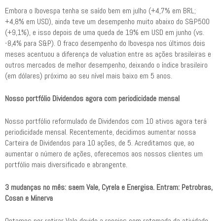
Embora o Ibovespa tenha se saído bem em julho (+4,7% em BRL;
+4,8% em USD), ainda teve um desempenho muito abaixo do S&P500
(+9,1%), e isso depois de uma queda de 19% em USD em junho (vs.
-8,4% para S&P). O fraco desempenho do Ibovespa nos últimos dois
meses acentuou a diferença de valuation entre as ações brasileiras e
outros mercados de melhor desempenho, deixando o índice brasileiro
(em dólares) próximo ao seu nível mais baixo em 5 anos.
Nosso portfólio Dividendos agora com periodicidade mensal
Nosso portfólio reformulado de Dividendos com 10 ativos agora terá
periodicidade mensal. Recentemente, decidimos aumentar nossa
Carteira de Dividendos para 10 ações, de 5. Acreditamos que, ao
aumentar o número de ações, oferecemos aos nossos clientes um
portfólio mais diversificado e abrangente.
3 mudanças no mês: saem Vale, Cyrela e Energisa. Entram: Petrobras,
Cosan e Minerva
Optamos por retirar Vale devido a receios com retomada da atividade