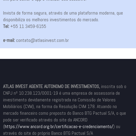
Invista de forma segura, através de uma plataforma moderna, que
disponibiliza os melhores investimentos do mercado.
Tel:
+55 11 3459-6155
e-mail:
contato@atlasinvest.com.br
ATLAS INVEST AGENTE AUTONOMO DE INVESTIMENTOS,
inscrita sob o
CNPJ nº 10.238.123/0001-19 é uma empresa de assessoria de
investimento devidamente registrada na Comissão de Valores
Mobiliários (CVM), na forma da Resolução CVM 178. Atuando no
mercado financeiro como preposto do Banco BTG Pactual S/A, o que
pode ser verificado através do site da ANCORD
(
https://www.ancord.org.br/
certificacao-e-credenciamento/
) ou
através do site do próprio Banco BTG Pactual S/A