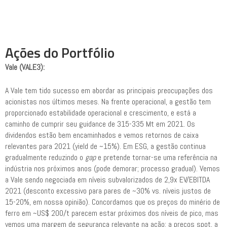
Ações do Portfólio
Vale (VALE3):
A Vale tem tido sucesso em abordar as principais preocupações dos
acionistas nos últimos meses. Na frente operacional, a gestão tem
proporcionado estabilidade operacional e crescimento, e está a
caminho de cumprir seu guidance de 315-335 Mt em 2021. Os
dividendos estão bem encaminhados e vemos retornos de caixa
relevantes para 2021 (yield de ~15%). Em ESG, a gestão continua
gradualmente reduzindo o
gap
e pretende tornar-se uma referência na
indústria nos próximos anos (pode demorar; processo gradual). Vemos
a Vale sendo negociada em níveis subvalorizados de 2,9x EV/EBITDA
2021 (desconto excessivo para pares de ~30% vs. níveis justos de
15-20%, em nossa opinião). Concordamos que os preços do minério de
ferro em ~US$ 200/t parecem estar próximos dos níveis de pico, mas
vemos uma margem de segurança relevante na ação: a preços spot, a