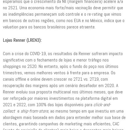
esperamos que o crescimento da NII (margem financeira) acelere a/a
no 2S21. Uma economia mais forte/mais vacinação deve permitir que
as inadimplências permaneçam sob controle e o re-rating que vimos
em bancos de outras regiões, como nos EUA e no México, indica que o
valuation para os bancos brasileiros parece atraente.
Lojas Renner (LREN3):
Com a crise do COVID-19, os resultados da Renner sofreram impacto
significativo com o fechamento de lojas e menor tráfego nos
shoppings no 2S20. No entanto, após o fundo do poço nos últimos
trimestres, vemos melhores ventos à frente para a empresa. Os
canais offline e online devem crescer no 2T21 vs. 2T19, com
recuperação das margens após um cenário desafiador em 2020. A
Renner evoluiu sua proposta multicanal nos últimos meses, que deve
ser reforçada por maiores investimentos na plataforma digital em
2021 e 2022, com 100% das lojas disponíveis para
click-and-
collect
e
ship-from-store
, ao mesmo tempo em que investiu em uma
abordagem mais baseada em dados para entender melhor sua base de
clientes, garantindo campanhas de marketing mais eficientes, CAC