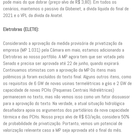
pode mais do que dobrar (preço-alvo de R$ 3,80). Em todos os
cenários, mantemos o passivo da Globenet, a dívida líquida do final de
2021 e o VPL da dívida da Anatel.
Eletrobras (ELET6):
Considerando a aprovação da medida provisória de privatização da
empresa (MP 1.031) pela Câmara em maio, estamos adicionando a
Eletrobras ao nosso portfólio. A MP agora tem que ser votada pelo
Senado e precisa ser aprovada até 22 de junho, quando expirará.
Continuamos otimistas com a aprovação da MP. Os itens mais
polêmicos já foram excluídos do texto final. Alguns outros itens, como
os requisitos de 6 GW de novas usinas termelétricas a gás e 2 GW de
capacidade de novas PCHs (Pequenas Centrais Hidrelétricas)
permanecem no texto, mas não vemos isso como um fator dissuasor
para a aprovação do texto. Na verdade, a atual situação hidrológica
desafiadora apoia os argumentos dos partidários da nova capacidade
térmica e das PCHs. Nosso preço alvo de R$ 63/ação, considera 50%
de probabilidade de privatização. Portanto, vemos um potencial de
valorização relevante caso a MP seja aprovada até o final do mês.