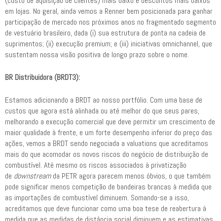
(custo de aquisição de clientes) mais baixo e descontos mais baixos
em lojas. No geral, ainda vemos a Renner bem posicionada para ganhar
participação de mercado nos próximos anos no fragmentado segmento
de vestuário brasileiro, dada (i) sua estrutura de ponta na cadeia de
suprimentos; (ii) execução premium; e (iii) iniciativas omnichannel, que
sustentam nossa visão positiva de longo prazo sobre o nome.
BR Distribuidora (BRDT3):
Estamos adicionando a BRDT ao nosso portfólio. Com uma base de
custos que agora está alinhada ou até melhor do que seus pares,
melhorando a execução comercial que deve permitir um crescimento de
maior qualidade à frente, e um forte desempenho inferior do preço das
ações, vemos a BRDT sendo negociada a valuations que acreditamos
mais do que acomodar os novos riscos do negócio de distribuição de
combustível. Até mesmo os riscos associados à privatização
de
downstream
da PETR agora parecem menos óbvios, o que também
pode significar menos competição de bandeiras brancas à medida que
as importações de combustível diminuem. Somando-se a isso,
acreditamos que deve funcionar como uma boa tese de reabertura à
medida que as medidas de distância social diminuem e as estimativas