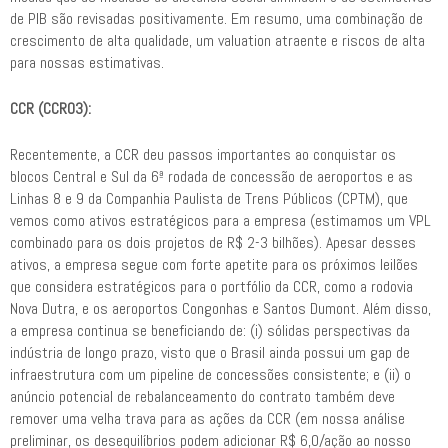
de PIB são revisadas positivamente. Em resumo, uma combinação de
crescimento de alta qualidade, um valuation atraente e riscos de alta
para nossas estimativas.
CCR (CCRO3):
Recentemente, a CCR deu passos importantes ao conquistar os
blocos Central e Sul da 6ª rodada de concessão de aeroportos e as
Linhas 8 e 9 da Companhia Paulista de Trens Públicos (CPTM), que
vemos como ativos estratégicos para a empresa (estimamos um VPL
combinado para os dois projetos de R$ 2-3 bilhões). Apesar desses
ativos, a empresa segue com forte apetite para os próximos leilões
que considera estratégicos para o portfólio da CCR, como a rodovia
Nova Dutra, e os aeroportos Congonhas e Santos Dumont. Além disso,
a empresa continua se beneficiando de: (i) sólidas perspectivas da
indústria de longo prazo, visto que o Brasil ainda possui um gap de
infraestrutura com um pipeline de concessões consistente; e (ii) o
anúncio potencial de rebalanceamento do contrato também deve
remover uma velha trava para as ações da CCR (em nossa análise
preliminar, os desequilíbrios podem adicionar R$ 6,0/ação ao nosso