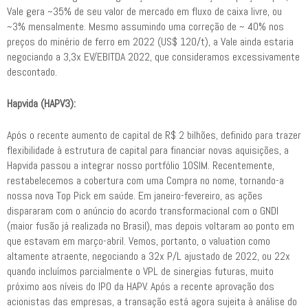
Vale gera ~35% de seu valor de mercado em fluxo de caixa livre, ou
~3% mensalmente. Mesmo assumindo uma correção de ~ 40% nos
preços do minério de ferro em 2022 (US$ 120/t), a Vale ainda estaria
negociando a 3,3x EV/EBITDA 2022, que consideramos excessivamente
descontado.
Hapvida (HAPV3):
Após o recente aumento de capital de R$ 2 bilhões, definido para trazer
flexibilidade à estrutura de capital para financiar novas aquisições, a
Hapvida passou a integrar nosso portfólio 10SIM. Recentemente,
restabelecemos a cobertura com uma Compra no nome, tornando-a
nossa nova Top Pick em saúde. Em janeiro-fevereiro, as ações
dispararam com o anúncio do acordo transformacional com o GNDI
(maior fusão já realizada no Brasil), mas depois voltaram ao ponto em
que estavam em março-abril. Vemos, portanto, o valuation como
altamente atraente, negociando a 32x P/L ajustado de 2022, ou 22x
quando incluímos parcialmente o VPL de sinergias futuras, muito
próximo aos níveis do IPO da HAPV. Após a recente aprovação dos
acionistas das empresas, a transação está agora sujeita à análise do