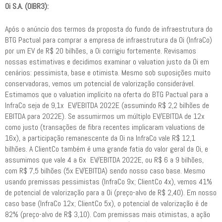
Oi S.A. (OIBR3):
Após o anúncio dos termos da proposta do fundo de infraestrutura do
BTG Pactual para comprar a empresa de infraestrutura da Oi (InfraCo)
por um EV de R$ 20 bilhões, a Oi corrigiu fortemente. Revisamos
nossas estimativas e decidimos examinar o valuation justo da Oi em
cenários: pessimista, base e otimista. Mesmo sob suposições muito
conservadoras, vemos um potencial de valorização considerável.
Estimamos que o valuation implícito na oferta do BTG Pactual para a
InfraCo seja de 9,1x EV/EBITDA 2022E (assumindo R$ 2,2 bilhões de
EBITDA para 2022E). Se assumirmos um múltiplo EV/EBITDA de 12x
como justo (transações de fibra recentes implicaram valuations de
16x), a participação remanescente da Oi na InfraCo vale R$ 12,1
bilhões. A ClientCo também é uma grande fatia do valor geral da Oi, e
assumimos que vale 4 a 6x EV/EBITDA 2022E, ou R$ 6 a 9 bilhões,
com R$ 7,5 bilhões (5x EV/EBITDA) sendo nosso caso base. Mesmo
usando premissas pessimistas (InfraCo 9x; ClientCo 4x), vemos 41%
de potencial de valorização para a Oi (preço-alvo de R$ 2,40). Em nosso
caso base (InfraCo 12x; ClientCo 5x), o potencial de valorização é de
82% (preço-alvo de R$ 3,10). Com premissas mais otimistas, a ação