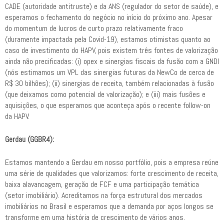
CADE (autoridade antitruste) e da ANS (regulador do setor de saúde), e
esperamos o fechamento do negócio no início do próximo ano. Apesar
do momentum de lucros de curto prazo relativamente fraco
(duramente impactada pela Covid-19), estamos otimistas quanto ao
caso de investimento do HAPV, pois existem três fontes de valorização
ainda não precificadas: (i) opex e sinergias fiscais da fusão com a GNDI
(nós estimamos um VPL das sinergias futuras da NewCo de cerca de
R$ 30 bilhões); (ii) sinergias de receita, também relacionadas à fusão
(que deixamos como potencial de valorização); e (iii) mais fusões e
aquisições, o que esperamos que aconteça após o recente follow-on
da HAPV.
Gerdau (GGBR4):
Estamos mantendo a Gerdau em nosso portfólio, pois a empresa reúne
uma série de qualidades que valorizamos: forte crescimento de receita,
baixa alavancagem, geração de FCF e uma participação temática
(setor imobiliário). Acreditamos na força estrutural dos mercados
imobiliários no Brasil e esperamos que a demanda por aços longos se
transforme em uma história de crescimento de vários anos.