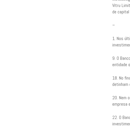
Vitru Lim
de capita
–
1. Nos úl
investime
9. O Banc
entidade 
18. No fin
detinham 
20. Nem o
empresa e
22. O Ban
investime