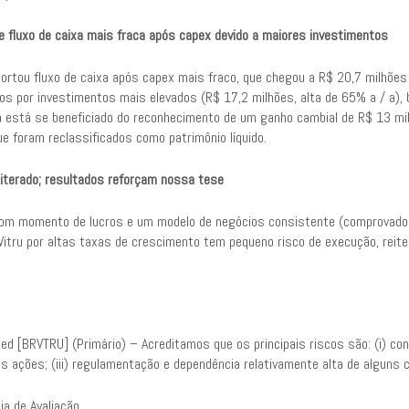
e fluxo de caixa mais fraca após capex devido a maiores investimentos
eportou fluxo de caixa após capex mais fraco, que chegou a R$ 20,7 milhõe
dos por investimentos mais elevados (R$ 17,2 milhões, alta de 65% a / a)
 está se beneficiado do reconhecimento de um ganho cambial de R$ 13 mil
e foram reclassificados como patrimônio líquido.
iterado; resultados reforçam nossa tese
m momento de lucros e um modelo de negócios consistente (comprovado pe
Vitru por altas taxas de crescimento tem pequeno risco de execução, reite
ted [BRVTRU] (Primário) – Acreditamos que os principais riscos são: (i) con
as ações; (iii) regulamentação e dependência relativamente alta de alguns 
ia de Avaliação