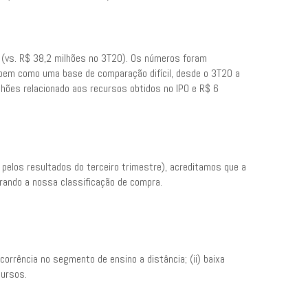
s (vs. R$ 38,2 milhões no 3T20). Os números foram
, bem como uma base de comparação difícil, desde o 3T20 a
hões relacionado aos recursos obtidos no IPO e R$ 6
los resultados do terceiro trimestre), acreditamos que a
rando a nossa classificação de compra.
corrência no segmento de ensino a distância; (ii) baixa
cursos.