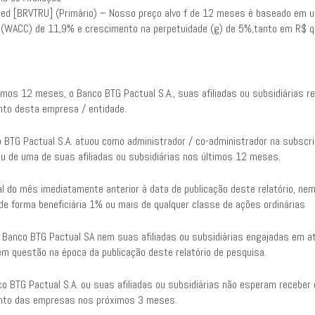
ited [BRVTRU] (Primário) – Nosso preço alvo f de 12 meses é baseado e
l (WACC) de 11,9% e crescimento na perpetuidade (g) de 5%,tanto em R$ 
timos 12 meses, o Banco BTG Pactual S.A., suas afiliadas ou subsidiárias 
nto desta empresa / entidade.
o BTG Pactual S.A. atuou como administrador / co-administrador na subscri
ou de uma de suas afiliadas ou subsidiárias nos últimos 12 meses.
al do mês imediatamente anterior à data de publicação deste relatório, ne
de forma beneficiária 1% ou mais de qualquer classe de ações ordinárias
 Banco BTG Pactual SA nem suas afiliadas ou subsidiárias engajadas em at
m questão na época da publicação deste relatório de pesquisa.
co BTG Pactual S.A. ou suas afiliadas ou subsidiárias não esperam recebe
nto das empresas nos próximos 3 meses.