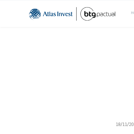
H
Educação
VTRU US
Vitru
18/11/20