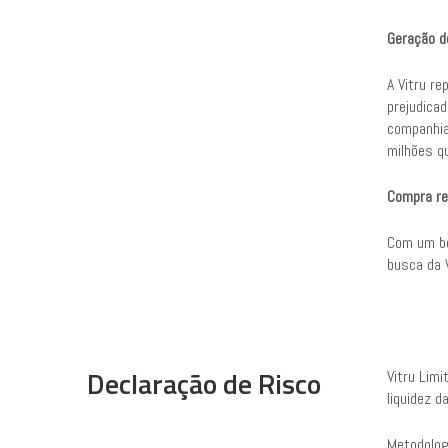
Geração d
A Vitru r
prejudica
companhia
milhões qu
Compra re
Com um bo
busca da 
Declaração de Risco
Vitru Limi
liquidez d
Metodolog