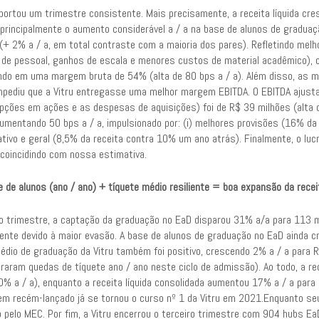
eportou um trimestre consistente. Mais precisamente, a receita líquida cr
o principalmente o aumento considerável a / a na base de alunos de gradu
 (+ 2% a / a, em total contraste com a maioria dos pares). Refletindo mel
de pessoal, ganhos de escala e menores custos de material acadêmico), o
ando em uma margem bruta de 54% (alta de 80 bps a / a). Além disso, as 
impediu que a Vitru entregasse uma melhor margem EBITDA. O EBITDA ajusta
opções em ações e as despesas de aquisições) foi de R$ 39 milhões (alta
mentando 50 bps a / a, impulsionado por: (i) melhores provisões (16% da r
tivo e geral (8,5% da receita contra 10% um ano atrás). Finalmente, o lucr
 coincidindo com nossa estimativa.
 de alunos (ano / ano) + tíquete médio resiliente = boa expansão da receit
ro trimestre, a captação da graduação no EaD disparou 31% a/a para 113 mi
mente devido à maior evasão. A base de alunos de graduação no EaD ainda cr
médio de graduação da Vitru também foi positivo, crescendo 2% a / a para
raram quedas de tíquete ano / ano neste ciclo de admissão). Ao todo, a re
20% a / a), enquanto a receita líquida consolidada aumentou 17% a / a p
m recém-lançado já se tornou o curso nº 1 da Vitru em 2021.Enquanto seu
o pelo MEC. Por fim, a Vitru encerrou o terceiro trimestre com 904 hubs E