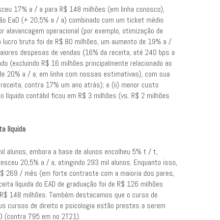
esceu 17% a / a para R$ 148 milhões (em linha conosco),
ação EaD (+ 20,5% a / a) combinado com um ticket médio
hor alavancagem operacional (por exemplo, otimização de
 lucro bruto foi de R$ 80 milhões, um aumento de 19% a /
maiores despesas de vendas (16% da receita, até 240 bps a
do (excluindo R$ 16 milhões principalmente relacionado ao
 de 20% a / a; em linha com nossas estimativas), com sua
eceita, contra 17% um ano atrás); e (ii) menor custo
o líquido contábil ficou em R$ 3 milhões (vs. R$ 2 milhões
a líquida
l alunos, embora a base de alunos encolheu 5% t / t,
esceu 20,5% a / a, atingindo 293 mil alunos. Enquanto isso,
 R$ 269 / mês (em forte contraste com a maioria dos pares,
ceita líquida do EAD de graduação foi de R$ 126 milhões
ara R$ 148 milhões. Também destacamos que o curso de
s cursos de direito e psicologia estão prestes a serem
aD (contra 795 em no 2T21).