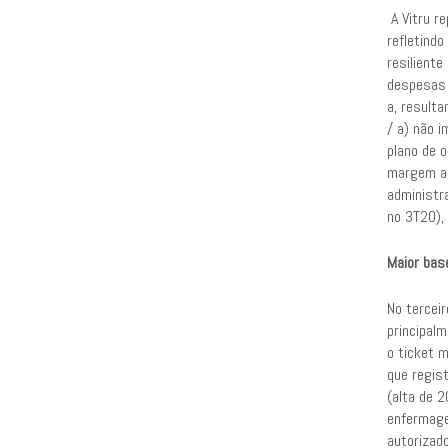
A Vitru r
refletind
resiliente
despesas 
a, result
/ a) não 
plano de 
margem au
administra
no 3T20),
Maior base
No tercei
principal
o ticket 
que regist
(alta de 
enfermage
autorizad