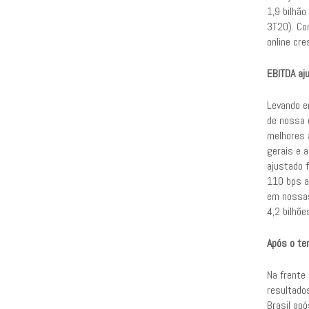
1,9 bilhã
3T20). Co
online cr
EBITDA aj
Levando e
de nossa 
melhores a
gerais e 
ajustado 
110 bps a/
em nossas
4,2 bilhõe
Após o ter
Na frente
resultado
Brasil ap