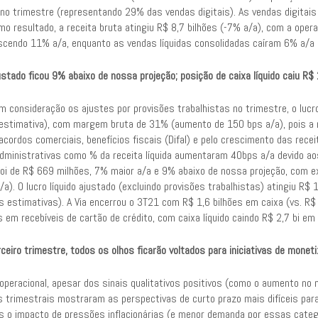
o no trimestre (representando 29% das vendas digitais). As vendas digit
mo resultado, a receita bruta atingiu R$ 8,7 bilhões (-7% a/a), com a oper
escendo 11% a/a, enquanto as vendas líquidas consolidadas caíram 6% a/a 
ustado ficou 9% abaixo de nossa projeção; posição de caixa líquido caiu R
m consideração os ajustes por provisões trabalhistas no trimestre, o lucr
estimativa), com margem bruta de 31% (aumento de 150 bps a/a), pois a m
cordos comerciais, benefícios fiscais (Difal) e pelo crescimento das rece
administrativas como % da receita líquida aumentaram 40bps a/a devido aos
foi de R$ 669 milhões, 7% maior a/a e 9% abaixo de nossa projeção, com
a). O lucro líquido ajustado (excluindo provisões trabalhistas) atingiu R
 estimativas). A Via encerrou o 3T21 com R$ 1,6 bilhões em caixa (vs. R$ 2
s em recebíveis de cartão de crédito, com caixa líquido caindo R$ 2,7 bi em
ceiro trimestre, todos os olhos ficarão voltados para iniciativas de mone
 operacional, apesar dos sinais qualitativos positivos (como o aumento n
s trimestrais mostraram as perspectivas de curto prazo mais difíceis par
ós o impacto de pressões inflacionárias (e menor demanda por essas categ