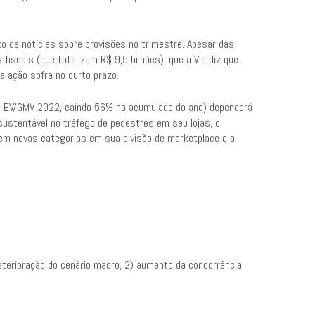
xo de notícias sobre provisões no trimestre. Apesar das
iscais (que totalizam R$ 9,5 bilhões), que a Via diz que
 ação sofra no curto prazo.
,4x EV/GMV 2022, caindo 56% no acumulado do ano) dependerá
ustentável no tráfego de pedestres em seu lojas, o
m novas categorias em sua divisão de marketplace e a
deterioração do cenário macro, 2) aumento da concorrência