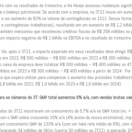
to com os resultados do trimestre, a Via Varejo anunciou mudanças signif
 e o balanço patrimonial. De acordo com a empresa, no 3T21 houve um aume
s e um aumento de 82% no volume de contingências no 1S21. Dessa forma, 
 a contingências trabalhistas), resultando em um aumento de R$ 1,2 bilhão
ambém mencionou que reconheceu créditos fiscais de R$ 258 milhões no 
 um impacto negativo de R$ 1 bilhão no EBITDA e no resultado do trimestre.
 Via, após o 3T21, o impacto esperado em seus resultados deve atingir R
ão em 2022, R$ 500 milhões – R$ 600 milhões em 2023 e R$ 300 milhões 
o caixa da empresa deve totalizar R$ 300 milhões – R$ 400 milhões no 4T
lhões em 2023 e R$ 300 milhões – R$ 400 milhões a partir de 2024 . Por o
ço que espera utilizar para compensar o aumento das provisões trabalhis
1,8 bilhão em 2022, R$ 1,9 bilhão em 2023 e R$ 1,6 bilhão em 2024).
ara os números do 3T: GMV total aumentou 6% a/a, com vendas brutas ca
ados do 3T21 mostraram um crescimento de 5,7% a/a no GMV total (vs. 
 com o GMV online crescendo 33% a/a (4% acima de nossa estimativa), imp
 um crescimento GMV de 133% a/a (com um take rate médio de 6%), com a
ferecendo 34 milhões de SKUs (contra 30 milhões no 2T21). A operação 1