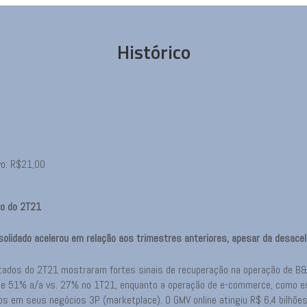
Histórico
vo: R$21,00
do do 2T21
olidado acelerou em relação aos trimestres anteriores, apesar da desacel
tados do 2T21 mostraram fortes sinais de recuperação na operação de B&M
e 51% a/a vs. 27% no 1T21, enquanto a operação de e-commerce, como es
os em seus negócios 3P (marketplace). O GMV online atingiu R$ 6,4 bilhões