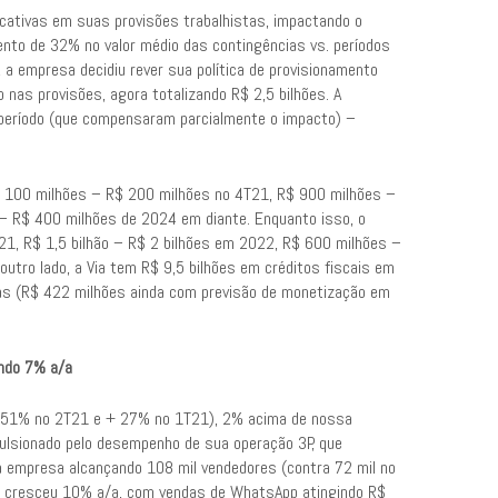
icativas em suas provisões trabalhistas, impactando o
nto de 32% no valor médio das contingências vs. períodos
a empresa decidiu rever sua política de provisionamento
 nas provisões, agora totalizando R$ 2,5 bilhões. A
período (que compensaram parcialmente o impacto) –
$ 100 milhões – R$ 200 milhões no 4T21, R$ 900 milhões –
– R$ 400 milhões de 2024 em diante. Enquanto isso, o
21, R$ 1,5 bilhão – R$ 2 bilhões em 2022, R$ 600 milhões –
utro lado, a Via tem R$ 9,5 bilhões em créditos fiscais em
tas (R$ 422 milhões ainda com previsão de monetização em
indo 7% a/a
+ 51% no 2T21 e + 27% no 1T21), 2% acima de nossa
ulsionado pelo desempenho de sua operação 3P, que
 empresa alcançando 108 mil vendedores (contra 72 mil no
P cresceu 10% a/a, com vendas de WhatsApp atingindo R$