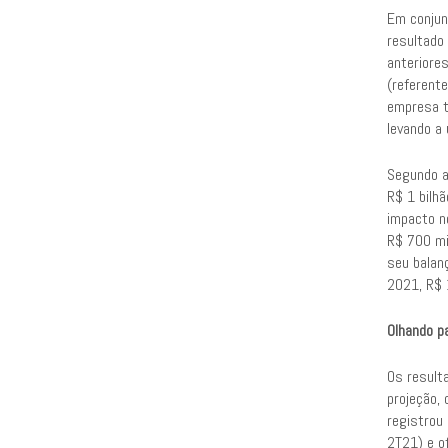
Em conjun
resultado
anteriore
(referente
empresa t
levando a
Segundo a
R$ 1 bilh
impacto n
R$ 700 mi
seu balan
2021, R$ 
Olhando p
Os result
projeção,
registrou
2T21) e o