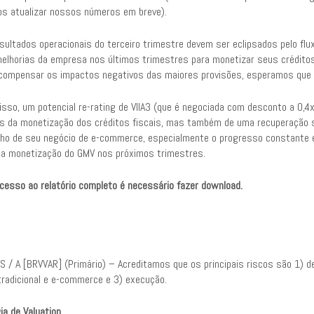
os atualizar nossos números em breve).
sultados operacionais do terceiro trimestre devem ser eclipsados pelo flu
elhorias da empresa nos últimos trimestres para monetizar seus créditos f
compensar os impactos negativos das maiores provisões, esperamos que a
isso, um potencial re-rating de VIIA3 (que é negociada com desconto a 0
s da monetização dos créditos fiscais, mas também de uma recuperação s
o de seu negócio de e-commerce, especialmente o progresso constante e
da monetização do GMV nos próximos trimestres.
acesso ao relatório completo é necessário fazer download.
 S / A [BRVVAR] (Primário) – Acreditamos que os principais riscos são 1) 
tradicional e e-commerce e 3) execução.
ia de Valuation