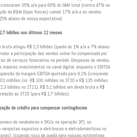
ais cresceram 35% a/a para 60% do GMV total (contra 47% no
ação da B&M (lojas físicas) caindo 17% a/a e as vendas
(5% abaixo de nossa expectativa).
$ 2,7 bilhões nos últimos 12 meses
o bruto atingiu R$ 2,3 bilhões (queda de 1% a/a e 7% abaixo
aior a participação das vendas online foi compensada por
itas de serviços financeiros no período. Despesas de vendas,
 maiores investimentos no canal digital, enquanto o EBITDA
 expansão da margem EBITDA ajustada para 9,1% (crescendo
$ 101 milhões (vs. R$ 100 milhões no 3T20 e R$ 135 milhões
,3 bilhões no 2T21), R$ 5,1 bilhões em dívida bruta e R$
 relação ao 3T20 (para R$ 1,7 bilhões).
tização de crédito para compensar contingências
o número de vendedores e SKUs na operação 3P), os
a varejistas expostos a eletrônicos e eletrodomésticos no
orias), trazendo risco de queda para nossas estimativas