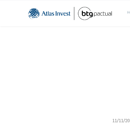
H
Varejo
VIIA3
Via
11/11/20