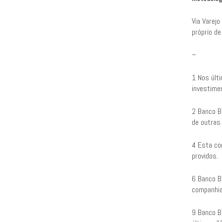
Via Varej
próprio d
–
1 Nos últ
investime
2 Banco B
de outras
4 Esta co
providos.
6 Banco B
companhia
9 Banco B