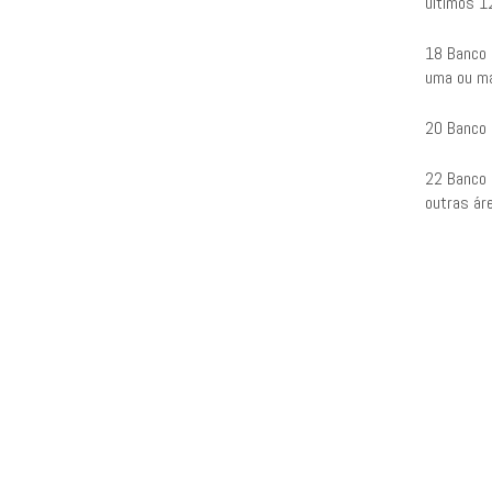
últimos 1
18 Banco B
uma ou ma
20 Banco 
22 Banco 
outras ár