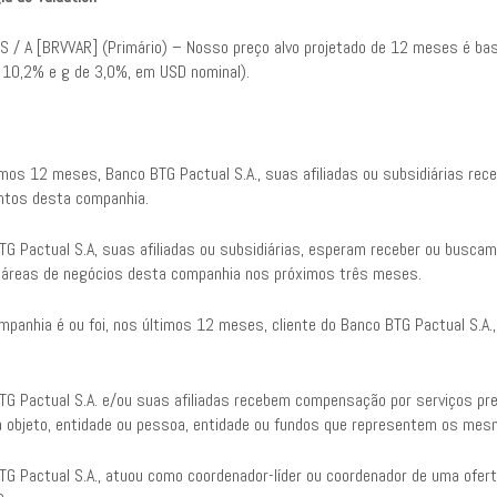
o S / A [BRVVAR] (Primário) – Nosso preço alvo projetado de 12 meses é b
e 10,2% e g de 3,0%, em USD nominal).
imos 12 meses, Banco BTG Pactual S.A., suas afiliadas ou subsidiárias re
ntos desta companhia.
TG Pactual S.A, suas afiliadas ou subsidiárias, esperam receber ou busca
 áreas de negócios desta companhia nos próximos três meses.
mpanhia é ou foi, nos últimos 12 meses, cliente do Banco BTG Pactual S.A.
TG Pactual S.A. e/ou suas afiliadas recebem compensação por serviços p
 objeto, entidade ou pessoa, entidade ou fundos que representem os mes
TG Pactual S.A., atuou como coordenador-líder ou coordenador de uma ofer