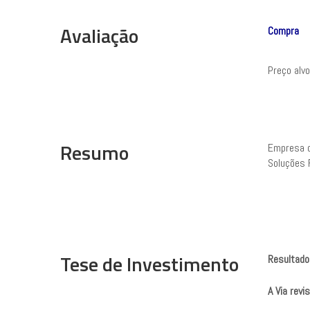
Avaliação
Compra
Preço alv
Resumo
Empresa d
Soluções 
Tese de Investimento
Resultado
A Via revi