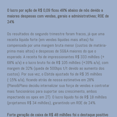
O lucro por ação de R$ 0,09 ficou 48% abaixo de nós devido a
maiores despesas com vendas, gerais e administrativas; ROE de
24%
Os resultados do segundo trimestre foram fracos, já que uma
receita líquida forte (em vendas líquidas mais altas) foi
compensada por uma margem bruta menor (custos de matéria-
prima mais altos) e despesas de SG&A maiores do que o
esperado. A receita foi de impressionantes R$ 333 milhões (+
68% a/a) e o lucro bruto foi de R$ 105 milhões (+39% a/a), com
margem de 32% (queda de 500bps t/t devido ao aumento dos
custos). Por sua vez, o Ebitda ajustado foi de R$ 35 milhões
(-15% a/a), ficando atrás de nossa estimativa em 28%
(Plano&Plano decidiu internalizar sua força de vendas e contratar
mais funcionários para suportar seu crescimento, ambos
impactando os opex em 2T). O lucro líquido foi de R$ 18 milhões
(projetamos R$ 34 milhões), garantindo um ROE de 24%.
Forte geração de caixa de R$ 48 milhões foi o destaque positivo