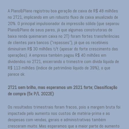
A Plano&Plano registrou boa geração de caixa de R$ 48 milhões
no 2T21, implicando em um robusto fluxo de caixa anualizado de
20%. O principal impulsionador da impressão sólida (que separou
Plano&Plano de seus pares, já que algumas construtoras de
baixa renda queimaram caixa no 2T) foram fortes transferências
de clientes para bancos (“repasses”), já que os recebíveis
diminuíram R$ 30 milhões t/t (apesar do forte crescimento das
operações). A empresa também pagou R$ 40 milhões em
dividendos no 2T21, encerrando o trimestre com dívida líquida de
R$ 113 milhões (índice de patrimônio líquido de 39%), o que
parece ok.
2T21 sem brilho, mas esperamos um 2S21 forte; Classificação
de compra (5x P/L 2022E)
Os resultados trimestrais foram fracos, pois a margem bruta foi
impactada pelo aumento nos custos de matéria-prima e as
despesas com vendas, gerais e administrativas também
cresceram muito. Mas esperamos que a maior parte do aumento