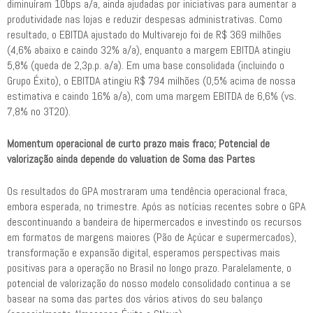
diminuíram 10bps a/a, ainda ajudadas por iniciativas para aumentar a
produtividade nas lojas e reduzir despesas administrativas. Como
resultado, o EBITDA ajustado do Multivarejo foi de R$ 369 milhões
(4,6% abaixo e caindo 32% a/a), enquanto a margem EBITDA atingiu
5,8% (queda de 2,3p.p. a/a). Em uma base consolidada (incluindo o
Grupo Éxito), o EBITDA atingiu R$ 794 milhões (0,5% acima de nossa
estimativa e caindo 16% a/a), com uma margem EBITDA de 6,6% (vs.
7,8% no 3T20).
Momentum operacional de curto prazo mais fraco; Potencial de
valorização ainda depende do valuation de Soma das Partes
Os resultados do GPA mostraram uma tendência operacional fraca,
embora esperada, no trimestre. Após as notícias recentes sobre o GPA
descontinuando a bandeira de hipermercados e investindo os recursos
em formatos de margens maiores (Pão de Açúcar e supermercados),
transformação e expansão digital, esperamos perspectivas mais
positivas para a operação no Brasil no longo prazo. Paralelamente, o
potencial de valorização do nosso modelo consolidado continua a se
basear na soma das partes dos vários ativos do seu balanço