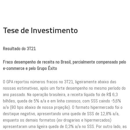
Tese de Investimento
Resultado do 3T21
Fraco desempenho de receita no Brasil, parcialmente compensado pelo
e-commerce e pelo Grupo Éxito
O GPA reportou números fracos no 3T21, ligeiramente abaixo das
nossas estimativas, após um forte desempenho no mesmo período do
ano passado. Na operação brasileira, a receita líquida foi de R$ 6,3
bilhões, queda de 5% a/a e em linha conosco, com SSS caindo -5,6%
a/a (80 bps abaixo de nossa projeção). O formato hipermercado foi o
destaque negativo, apresentando uma queda de SSS de 12,8% a/a,
enquanto os demais formatos (ex-drogarias e hipermercados)
apresentaram uma ligeira queda de 0,3% a/a no SSS. Por outro lado, as