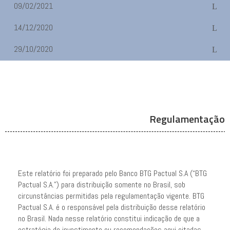
09/02/2021
14/12/2020
29/10/2020
Regulamentação
Este relatório foi preparado pelo Banco BTG Pactual S.A (“BTG
Pactual S.A.”) para distribuição somente no Brasil, sob
circunstâncias permitidas pela regulamentação vigente. BTG
Pactual S.A. é o responsável pela distribuição desse relatório
no Brasil. Nada nesse relatório constitui indicação de que a
estratégia de investimento ou recomendações aqui citadas