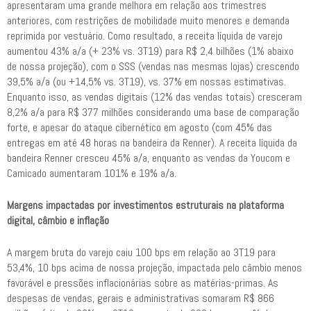
apresentaram uma grande melhora em relação aos trimestres
anteriores, com restrições de mobilidade muito menores e demanda
reprimida por vestuário. Como resultado, a receita líquida de varejo
aumentou 43% a/a (+ 23% vs. 3T19) para R$ 2,4 bilhões (1% abaixo
de nossa projeção), com o SSS (vendas nas mesmas lojas) crescendo
39,5% a/a (ou +14,5% vs. 3T19), vs. 37% em nossas estimativas.
Enquanto isso, as vendas digitais (12% das vendas totais) cresceram
8,2% a/a para R$ 377 milhões considerando uma base de comparação
forte, e apesar do ataque cibernético em agosto (com 45% das
entregas em até 48 horas na bandeira da Renner). A receita líquida da
bandeira Renner cresceu 45% a/a, enquanto as vendas da Youcom e
Camicado aumentaram 101% e 19% a/a.
Margens impactadas por investimentos estruturais na plataforma
digital, câmbio e inflação
A margem bruta do varejo caiu 100 bps em relação ao 3T19 para
53,4%, 10 bps acima de nossa projeção, impactada pelo câmbio menos
favorável e pressões inflacionárias sobre as matérias-primas. As
despesas de vendas, gerais e administrativas somaram R$ 866