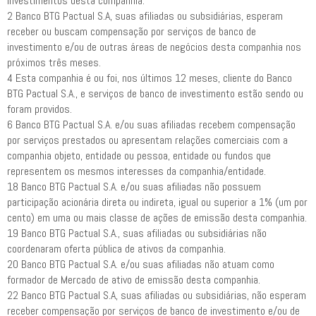
investimentos desta companhia.
2 Banco BTG Pactual S.A, suas afiliadas ou subsidiárias, esperam
receber ou buscam compensação por serviços de banco de
investimento e/ou de outras áreas de negócios desta companhia nos
próximos três meses.
4 Esta companhia é ou foi, nos últimos 12 meses, cliente do Banco
BTG Pactual S.A., e serviços de banco de investimento estão sendo ou
foram providos.
6 Banco BTG Pactual S.A. e/ou suas afiliadas recebem compensação
por serviços prestados ou apresentam relações comerciais com a
companhia objeto, entidade ou pessoa, entidade ou fundos que
representem os mesmos interesses da companhia/entidade.
18 Banco BTG Pactual S.A. e/ou suas afiliadas não possuem
participação acionária direta ou indireta, igual ou superior a 1% (um por
cento) em uma ou mais classe de ações de emissão desta companhia.
19 Banco BTG Pactual S.A., suas afiliadas ou subsidiárias não
coordenaram oferta pública de ativos da companhia.
20 Banco BTG Pactual S.A. e/ou suas afiliadas não atuam como
formador de Mercado de ativo de emissão desta companhia.
22 Banco BTG Pactual S.A, suas afiliadas ou subsidiárias, não esperam
receber compensação por serviços de banco de investimento e/ou de