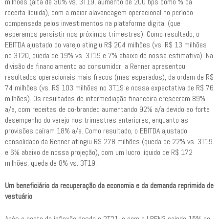
milhões (alta de 30% vs. 3T19, aumento de 200 bps como % da
receita líquida), com a maior alavancagem operacional no período
compensada pelos investimentos na plataforma digital (que
esperamos persistir nos próximos trimestres). Como resultado, o
EBITDA ajustado do varejo atingiu R$ 204 milhões (vs. R$ 13 milhões
no 3T20, queda de 19% vs. 3T19 e 7% abaixo de nossa estimativa). Na
divisão de financiamento ao consumidor, a Renner apresentou
resultados operacionais mais fracos (mas esperados), da ordem de R$
74 milhões (vs. R$ 103 milhões no 3T19 e nossa expectativa de R$ 76
milhões). Os resultados de intermediação financeira cresceram 89%
a/a, com receitas de co-branded aumentando 92% a/a devido ao forte
desempenho do varejo nos trimestres anteriores, enquanto as
provisões caíram 18% a/a. Como resultado, o EBITDA ajustado
consolidado da Renner atingiu R$ 278 milhões (queda de 22% vs. 3T19
e 6% abaixo de nossa projeção), com um lucro líquido de R$ 172
milhões, queda de 8% vs. 3T19.
Um beneficiário da recuperação da economia e da demanda reprimida de
vestuário
Após o ponto de inflexão desde o 2T21, e com a LREN3 caindo 15% no