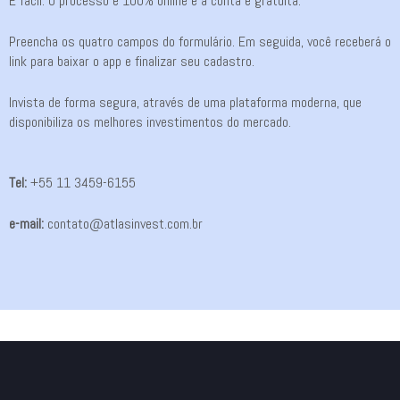
É fácil. O processo é 100% online e a conta é gratuita.
Preencha os quatro campos do formulário. Em seguida, você receberá o
link para baixar o app e finalizar seu cadastro.
Invista de forma segura, através de uma plataforma moderna, que
disponibiliza os melhores investimentos do mercado.
Tel:
+55 11 3459-6155
e-mail:
contato@atlasinvest.com.br