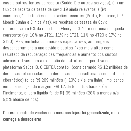
casa e outras fontes de receita (Saúde ID e outros serviços); (iii) um
fluxo de receita de teste de covid-19 ainda relevante; e (iv)
consolidação de fusões e aquisições recentes (Pretti, Bioclinico, CIP,
Moacir Cunha e Clinica Vita). As receitas de testes da Covid
representaram 6% da receita do Fleury no 3T21 e continua em queda
constante (vs. 10% no 2T21, 11% no 1T21, 11% no 4T20 e 17% no
3T20). Mas, em linha com nossas expectativas, as margens
despencaram ano a ano devido a custos fixos mais altos como
resultado da recuperação das frequências e aumento dos custos
administrativos com a expansão da estrutura corporativa da
plataforma Saúde ID. O EBITDA contábil (considerando R$ 12 milhões de
despesas relacionadas com despesas de consultoria sobre o ataque
cibernético) foi de R$ 289 milhões (- 10% a / a, em linha), implicando
em uma redução da margem EBITDA de 9 pontos base a / a.
Finalmente, o lucro líquido foi de R$ 95 milhões (28% a menos a/a;
9,5% abaixo de nós).
O crescimento de vendas nas mesmas lojas foi generalizado, mas
começa a desacelerar