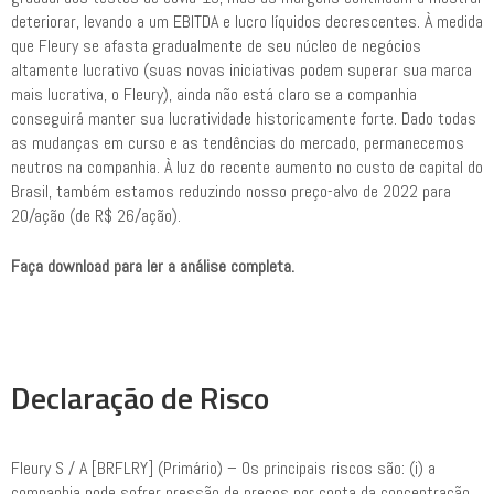
deteriorar, levando a um EBITDA e lucro líquidos decrescentes. À medida
que Fleury se afasta gradualmente de seu núcleo de negócios
altamente lucrativo (suas novas iniciativas podem superar sua marca
mais lucrativa, o Fleury), ainda não está claro se a companhia
conseguirá manter sua lucratividade historicamente forte. Dado todas
as mudanças em curso e as tendências do mercado, permanecemos
neutros na companhia. À luz do recente aumento no custo de capital do
Brasil, também estamos reduzindo nosso preço-alvo de 2022 para
20/ação (de R$ 26/ação).
Faça download para ler a análise completa.
Declaração de Risco
Fleury S / A [BRFLRY] (Primário) – Os principais riscos são: (i) a
companhia pode sofrer pressão de preços por conta da concentração