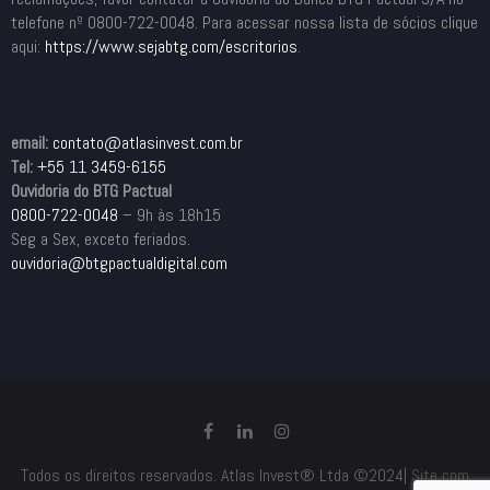
telefone nº 0800-722-0048. Para acessar nossa lista de sócios clique
aqui:
https://www.sejabtg.com/
escritorios
.
email:
contato@atlasinvest.com.br
Tel:
+55 11 3459-6155
Ouvidoria do BTG Pactual
0800-722-0048
– 9h às 18h15
Seg a Sex, exceto feriados.
ouvidoria@btgpactualdigital.com
Todos os direitos reservados. Atlas Invest® Ltda ©2024|
Site com