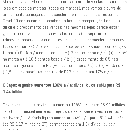
Mais uma vez, o Fleury postou um crescimento de vendas nas mesmas
lojas em toda as marcas (todas as marcas), mas vemos a curva de
crescimento começando a desacelerar. À medida que os testes de
Covid-10 continuam a desacelerar, a base de comparação fica mais
difícil e o crescimento das vendas nas mesmas lojas parece estar
gradualmente voltando aos níveis históricos (ou seja, no terceiro
trimestre, observamos que o crescimento anual desacelerou em quase
todas as marcas). Analisando por marca, as vendas nas mesmas lojas
foram: (i) 9,9% a / a na marca Fleury (-3 pontos base a / a); (ii) + 6,5%
na marca a+ (-10,5 pontos base a / ); (iii) crescimento de 8% nas
marcas regionais sem o Rio (+ 1 pontos base a / a); e (iv) + 1% no Rio
(-1,5 pontos base). As receitas de B2B aumentaram 17% a / a.
O Capex orgânico aumentou 188% a / a; dívida líquida subiu para R$
1,44 bilhão
Desta vez, o capex orgânico aumentou 188% a / a para R$ 91 milhões,
refletindo principalmente os projetos de expansão e investimentos em
software / TI. A dívida líquida aumentou 24% t / t para R$ 1,44 bilhão
(de R$ 1,17 milhão no 2T), permanecendo em 1,3x dívida líquida /