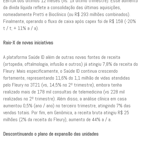
EBITDA dos últimos 12 meses (vs. 1x último trimestre). Esse aumento
da dívida líquida reflete a consolidação das últimas aquisições,
nomeadamente Pretti e Bioclínico (ou R$ 293 milhões combinados).
Finalmente, operando o fluxo de caixa após capex foi de R$ 158 (-20%
t / t; + 11% a / a).
Raio-X de novas iniciativas
A plataforma Saúde ID além de outras novas fontes de receita
(ortopedia, oftalmologia, infusão e outros) já atingiu 7,8% da receita do
Fleury. Mais especificamente, o Saúde ID continua crescendo
fortemente, representando 11,6% do 1,1 milhão de vidas atendidas
pelo Fleury no 3T21 (vs, 14,5% no 2º trimestre), embora tenha
realizado mais de 178 mil consultas de telemedicina (vs 228 mil
realizadas no 2º trimestre). Além disso, a análise clínica em casa
aumentou 0,5% (ano / ano) no terceiro trimestre, atingindo 7% das
vendas totais. Por fim, em Genômica, a receita bruta atingiu R$ 25
milhões (2% da receita do Fleury), aumento de 44% a / a.
Descontinuando o plano de expansão das unidades