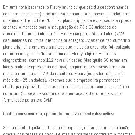
Em uma nota separada, o Fleury anunciou que decidiu descontinuar (e
considerar concluída) a estimativa de abertura de novas unidades para
o período entre 2017 e 2021. No plano original de expansão, a empresa
orientou o mercado para a inauguração da 73 a 90 unidades de
atendimento no período. Porém, Fleury inaugurou 55 unidades (75%
das unidades no limite inferior da orientação). Apesar de não cumprir o
plano original, a empresa sinalizou que muito da expansão foi realizada
de forma inorgânica. Nesse período, o Fleury adquiriu 8 marcas
diagnósticas, somando 112 novas unidades (das quais 68 foram em
locais onde a empresa não operava), enquanto os serviços em casa
representam mais de 7% da receita do Fleury (equivalente à receita
média de ~25 unidades). Notamos que a empresa irá permanecer
aberta para aproveitar outras oportunidades de crescimento orgânico
no futuro (ou seja, descontinuar a orientação anterior é mais uma
formalidade perante a CVM).
Continuamos neutros, apesar da fraqueza recente das ações
Sim, a receita líquida continua a se expandir, mesmo com a eliminação
gradual dos testes de covid-19, mas as margens continuam a mostrar