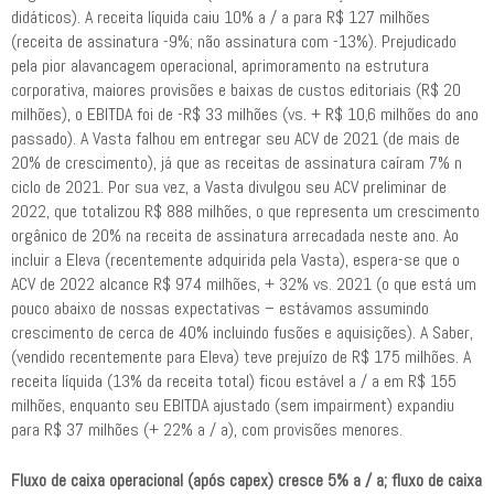
didáticos). A receita líquida caiu 10% a / a para R$ 127 milhões
(receita de assinatura -9%; não assinatura com -13%). Prejudicado
pela pior alavancagem operacional, aprimoramento na estrutura
corporativa, maiores provisões e baixas de custos editoriais (R$ 20
milhões), o EBITDA foi de -R$ 33 milhões (vs. + R$ 10,6 milhões do ano
passado). A Vasta falhou em entregar seu ACV de 2021 (de mais de
20% de crescimento), já que as receitas de assinatura caíram 7% n
ciclo de 2021. Por sua vez, a Vasta divulgou seu ACV preliminar de
2022, que totalizou R$ 888 milhões, o que representa um crescimento
orgânico de 20% na receita de assinatura arrecadada neste ano. Ao
incluir a Eleva (recentemente adquirida pela Vasta), espera-se que o
ACV de 2022 alcance R$ 974 milhões, + 32% vs. 2021 (o que está um
pouco abaixo de nossas expectativas – estávamos assumindo
crescimento de cerca de 40% incluindo fusões e aquisições). A Saber,
(vendido recentemente para Eleva) teve prejuízo de R$ 175 milhões. A
receita líquida (13% da receita total) ficou estável a / a em R$ 155
milhões, enquanto seu EBITDA ajustado (sem impairment) expandiu
para R$ 37 milhões (+ 22% a / a), com provisões menores.
Fluxo de caixa operacional (após capex) cresce 5% a / a; fluxo de caixa