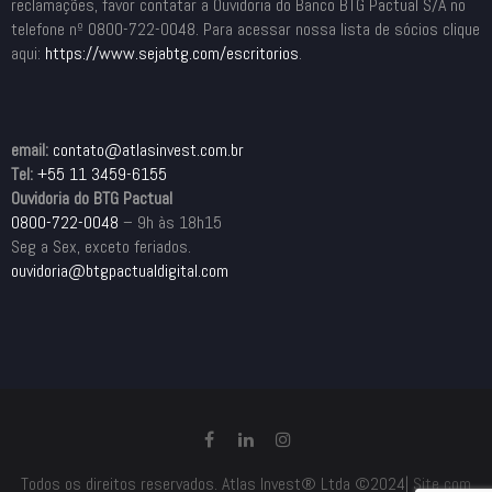
reclamações, favor contatar a Ouvidoria do Banco BTG Pactual S/A no
telefone nº 0800-722-0048. Para acessar nossa lista de sócios clique
aqui:
https://www.sejabtg.com/
escritorios
.
email:
contato@atlasinvest.com.br
Tel:
+55 11 3459-6155
Ouvidoria do BTG Pactual
0800-722-0048
– 9h às 18h15
Seg a Sex, exceto feriados.
ouvidoria@btgpactualdigital.com
Todos os direitos reservados. Atlas Invest® Ltda ©2024|
Site com