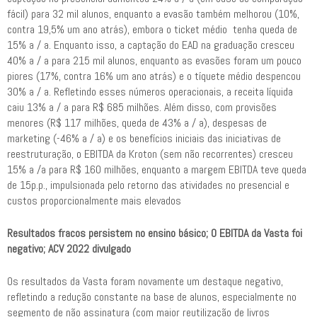
fácil) para 32 mil alunos, enquanto a evasão também melhorou (10%,
contra 19,5% um ano atrás), embora o ticket médio tenha queda de
15% a / a. Enquanto isso, a captação do EAD na graduação cresceu
40% a / a para 215 mil alunos, enquanto as evasões foram um pouco
piores (17%, contra 16% um ano atrás) e o tíquete médio despencou
30% a / a. Refletindo esses números operacionais, a receita líquida
caiu 13% a / a para R$ 685 milhões. Além disso, com provisões
menores (R$ 117 milhões, queda de 43% a / a), despesas de
marketing (-46% a / a) e os benefícios iniciais das iniciativas de
reestruturação, o EBITDA da Kroton (sem não recorrentes) cresceu
15% a /a para R$ 160 milhões, enquanto a margem EBITDA teve queda
de 15p.p., impulsionada pelo retorno das atividades no presencial e
custos proporcionalmente mais elevados
Resultados fracos persistem no ensino básico; O EBITDA da Vasta foi
negativo; ACV 2022 divulgado
Os resultados da Vasta foram novamente um destaque negativo,
refletindo a redução constante na base de alunos, especialmente no
segmento de não assinatura (com maior reutilização de livros