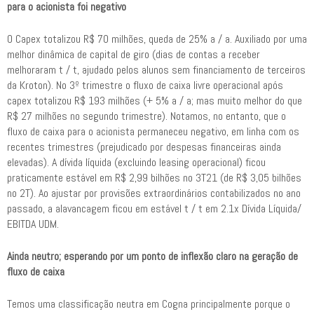
para o acionista foi negativo
O Capex totalizou R$ 70 milhões, queda de 25% a / a. Auxiliado por uma
melhor dinâmica de capital de giro (dias de contas a receber
melhoraram t / t, ajudado pelos alunos sem financiamento de terceiros
da Kroton). No 3º trimestre o fluxo de caixa livre operacional após
capex totalizou R$ 193 milhões (+ 5% a / a; mas muito melhor do que
R$ 27 milhões no segundo trimestre). Notamos, no entanto, que o
fluxo de caixa para o acionista permaneceu negativo, em linha com os
recentes trimestres (prejudicado por despesas financeiras ainda
elevadas). A dívida líquida (excluindo leasing operacional) ficou
praticamente estável em R$ 2,99 bilhões no 3T21 (de R$ 3,05 bilhões
no 2T). Ao ajustar por provisões extraordinários contabilizados no ano
passado, a alavancagem ficou em estável t / t em 2.1x Dívida Líquida/
EBITDA UDM.
Ainda neutro; esperando por um ponto de inflexão claro na geração de
fluxo de caixa
Temos uma classificação neutra em Cogna principalmente porque o