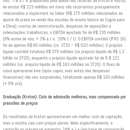
nós; -7% a / a, prejudicado pela queda nas receitas da Kroton e Vasta).
Ao excluir R$ 223 milhões em itens não recorrentes principalmente
relacionados a impairment na Saber (R$ 175 milhões relacionados ao
ajuste de preço na venda das escolas de ensino básico da Cogna para
a Eleva), custos de reestruturação, despesas de aquisições e
indenizações trabalhistas, o EBITDA ajustado foi de R$ 235 milhões
(9% acima de nós; + 3% a / a; -29% t / t). O EBITDA contábil (IFRS 16)
foi de apenas R$ 60 milhões (vs. 3T20 – R$ 610 milhões). O prejuízo
líquido contábil totalizou R$ 370 milhões (vs prejuízo líquido de R$ 1,3
bilhão no 3T20), enquanto o prejuízo líquido ajustado foi de R $ 122
milhões (vs. prejuízo líquido de R$ 163 milhões no 3T20). O fluxo de
caixa operacional livre (após capex, mas antes das despesas
financeiras) não nos surpreendeu, totalizando apenas R$ 193 milhões
(+ 5% a/a).
Graduação (Kroton): Ciclo de admissão melhorou, mas compensado por
pressões de preços
Os resultados da Kroton apresentaram um melhor ciclo de captação,
mas a receita caiu com preços piores. Mais especificamente, a
captação no presencial aumentou 24% a / a (em base de comparação