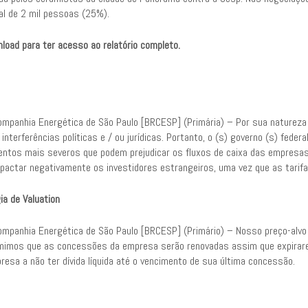
al de 2 mil pessoas (25%).
load para ter acesso ao relatório completo.
mpanhia Energética de São Paulo [BRCESP] (Primária) – Por sua natureza r
 interferências políticas e / ou jurídicas. Portanto, o (s) governo (s) fe
entos mais severos que podem prejudicar os fluxos de caixa das empresa
mpactar negativamente os investidores estrangeiros, uma vez que as tarif
ia de Valuation
mpanhia Energética de São Paulo [BRCESP] (Primário) – Nosso preço-alvo 
imos que as concessões da empresa serão renovadas assim que expirarem.
resa a não ter dívida líquida até o vencimento de sua última concessão.