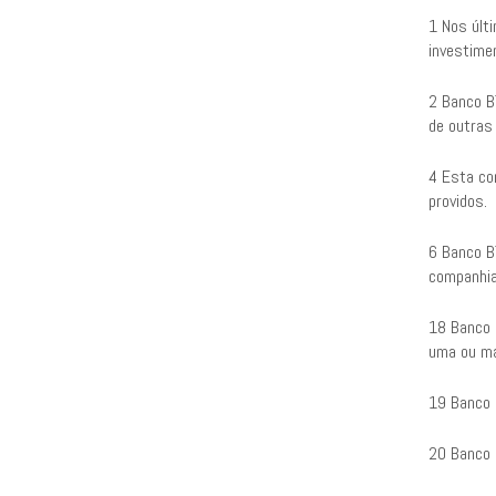
1 Nos últ
investime
2 Banco B
de outras
4 Esta co
providos.
6 Banco B
companhia
18 Banco B
uma ou ma
19 Banco B
20 Banco 