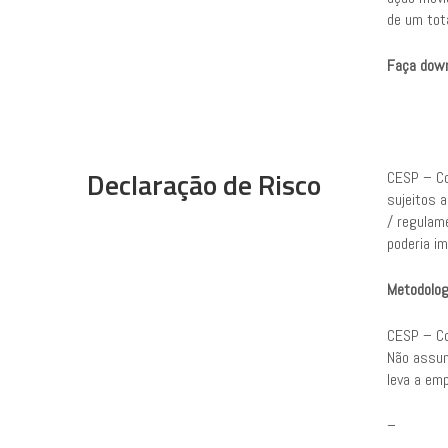
de um tot
Faça down
Declaração de Risco
CESP – Co
sujeitos a
/ regulam
poderia i
Metodolog
CESP – Co
Não assum
leva a emp
–