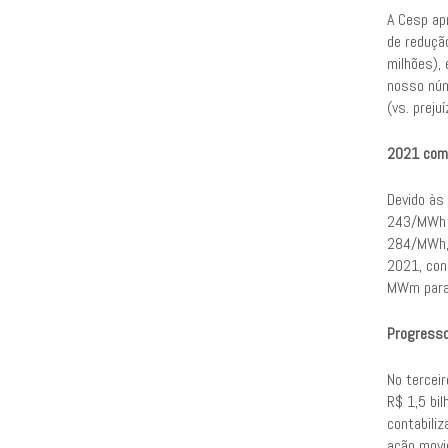
A Cesp apr
de redução
milhões),
nosso núme
(vs. preju
2021 com
Devido às
243/MWh (
284/MWh, 
2021, con
MWm para 
Progresso
No tercei
R$ 1,5 bi
contabiliz
ação movi