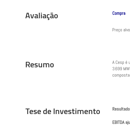
Avaliação
Compra
Preço alv
Resumo
A Cesp é 
3.699 MW 
composta 
Tese de Investimento
Resultado
EBITDA aj