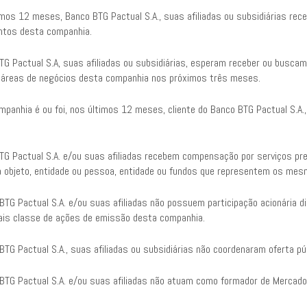
imos 12 meses, Banco BTG Pactual S.A., suas afiliadas ou subsidiárias re
ntos desta companhia.
TG Pactual S.A, suas afiliadas ou subsidiárias, esperam receber ou busca
 áreas de negócios desta companhia nos próximos três meses.
mpanhia é ou foi, nos últimos 12 meses, cliente do Banco BTG Pactual S.A.
TG Pactual S.A. e/ou suas afiliadas recebem compensação por serviços p
 objeto, entidade ou pessoa, entidade ou fundos que representem os mes
TG Pactual S.A. e/ou suas afiliadas não possuem participação acionária di
is classe de ações de emissão desta companhia.
TG Pactual S.A., suas afiliadas ou subsidiárias não coordenaram oferta pú
BTG Pactual S.A. e/ou suas afiliadas não atuam como formador de Mercado