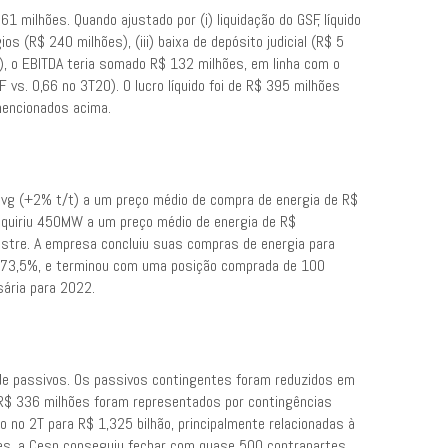
 milhões. Quando ajustado por (i) liquidação do GSF, líquido
ios (R$ 240 milhões), (iii) baixa de depósito judicial (R$ 5
), o EBITDA teria somado R$ 132 milhões, em linha com o
vs. 0,66 no 3T20). O lucro líquido foi de R$ 395 milhões
 mencionados acima.
avg (+2% t/t) a um preço médio de compra de energia de R$
quiriu 450MW a um preço médio de energia de R$
stre. A empresa concluiu suas compras de energia para
e 73,5%, e terminou com uma posição comprada de 100
ária para 2022.
 de passivos. Os passivos contingentes foram reduzidos em
s R$ 336 milhões foram representados por contingências
o no 2T para R$ 1,325 bilhão, principalmente relacionadas à
es, a Cesp conseguiu fechar com quase 500 contrapartes,