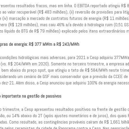
esentou resultados fracos, mas em linha. O EBITDA reportado atingiu R$ 861
 ao valor recuperável (R$ 483 milhões), (ii) reversão de provisões para litíg
 e (iv) marcação a mercado de contratos futuros de energia (R$ 11 milhões
ro (R$ 129 milhões), mas caiu 46% a/a devido à hidrologia ruim (0,51 GSF 
ízo líquido do BTG de R$ 79 milhões) explicado pelos itens extraordinários
pras de energia: R$ 377 MWm a R$ 243/MWh
 condições hidrológicas mais adversas, para 2021 a Cesp adquiriu 377MW
vs. R$ 204/MWh em 2020). Somente no terceiro trimestre, a empresa ad
bem abaixo do preço spot, que atingiu o teto de R$ 584/MWh neste trime
siderando um cenário de GSF mais conservador que a previsão da CCEE d
dez-21. Além disso, a Cesp anunciou que adquiriu 100% da energia necess
 importante na gestão de passivos
ro trimestre, a Cesp apresentou resultados positivos na frente de gestão
lhão, ou 14% abaixo do 2T (após ajustes monetários e de juros), dos quai
adas. Como resultado, as contingências prováveis caíram de R$ 1,661 bilhã
da pelos ceramistas da cidade de Panorama contra a Cesp. Nas negociaçõ