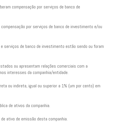
ceberam compensação por serviços de banco de
m compensação por serviços de banco de investimento e/ou
, e serviços de banco de investimento estão sendo ou foram
restados ou apresentam relações comerciais com a
mos interesses da companhia/entidade.
reta ou indireta, igual ou superior a 1% (um por cento) em
blica de ativos da companhia.
 de ativo de emissão desta companhia.