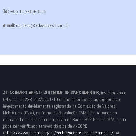
Tel:
+55 11 3459-6155
e-mail:
contato@atlasinvest.com.br
ATLAS INVEST AGENTE AUTONOMO DE INVESTIMENTOS,
inscrita sob o
CNPJ nº 10.238.123/0001-19 é uma empresa de assessoria de
investimento devidamente registrada na Comissão de Valores
Mobiliários (CVM), na forma da Resolução CVM 178. Atuando no
mercado financeiro como preposto do Banco BTG Pactual S/A, o que
pode ser verificado através do site da ANCORD
(
https://www.ancord.org.br/
certificacao-e-credenciamento/
) ou