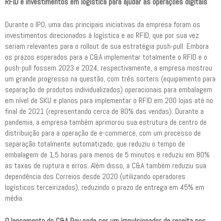
RFID e investimentos em logística para ajudar as operações digitais
Durante o IPO, uma das principais iniciativas da empresa foram os
investimentos direcionados à logística e ao RFID, que por sua vez
seriam relevantes para o rollout de sua estratégia push-pull. Embora
os prazos esperados para a C&A implementar totalmente o RFID e o
push-pull fossem 2023 e 2024, respectivamente, a empresa mostrou
um grande progresso na questão, com três sorters (equipamento para
separação de produtos individualizados) operacionais para embalagem
em nível de SKU e planos para implementar o RFID em 200 lojas até no
final de 2021 (representando cerca de 80% das vendas). Durante a
pandemia, a empresa também aprimorou sua estrutura de centro de
distribuição para a operação de e-commerce, com um processo de
separação totalmente automatizado, que reduziu o tempo de
embalagem de 1,5 horas para menos de 5 minutos e reduziu em 80%
as taxas de ruptura e erros. Além disso, a C&A também reduziu sua
dependência dos Correios desde 2020 (utilizando operadores
logísticos terceirizados), reduzindo o prazo de entrega em 45% em
média.
O lançamento do C&A Pay pode ser um impulsionador de receita nos