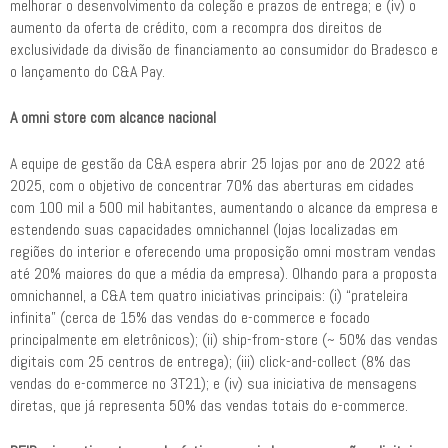
melhorar o desenvolvimento da coleção e prazos de entrega; e (iv) o
aumento da oferta de crédito, com a recompra dos direitos de
exclusividade da divisão de financiamento ao consumidor do Bradesco e
o lançamento do C&A Pay.
A omni store com alcance nacional
A equipe de gestão da C&A espera abrir 25 lojas por ano de 2022 até
2025, com o objetivo de concentrar 70% das aberturas em cidades
com 100 mil a 500 mil habitantes, aumentando o alcance da empresa e
estendendo suas capacidades omnichannel (lojas localizadas em
regiões do interior e oferecendo uma proposição omni mostram vendas
até 20% maiores do que a média da empresa). Olhando para a proposta
omnichannel, a C&A tem quatro iniciativas principais: (i) “prateleira
infinita” (cerca de 15% das vendas do e-commerce e focado
principalmente em eletrônicos); (ii) ship-from-store (~ 50% das vendas
digitais com 25 centros de entrega); (iii) click-and-collect (8% das
vendas do e-commerce no 3T21); e (iv) sua iniciativa de mensagens
diretas, que já representa 50% das vendas totais do e-commerce.