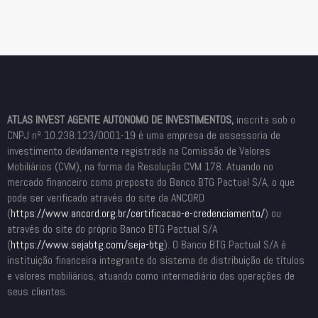
ATLAS INVEST AGENTE AUTONOMO DE INVESTIMENTOS,
inscrita sob o
CNPJ nº 10.238.123/0001-19 é uma empresa de assessoria de
investimento devidamente registrada na Comissão de Valores
Mobiliários (CVM), na forma da Resolução CVM 178. Atuando no
mercado financeiro como preposto do Banco BTG Pactual S/A, o que
pode ser verificado através do site da ANCORD
(
https://www.ancord.org.br/
certificacao-e-credenciamento/
) ou
através do site do próprio Banco BTG Pactual S/A
(
https://www.sejabtg.com/seja-
btg
). O Banco BTG Pactual S/A é
instituição financeira integrante do sistema de distribuição de títulos
e valores mobiliários, atuando como intermediário das operações de
seus clientes.