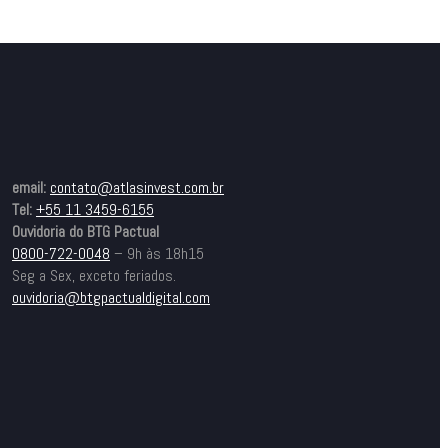
email:
contato@atlasinvest.com.br
Tel:
+55 11 3459-6155
Ouvidoria do BTG Pactual
0800-722-0048
– 9h às 18h15
Seg a Sex, exceto feriados.
ouvidoria@btgpactualdigital.com