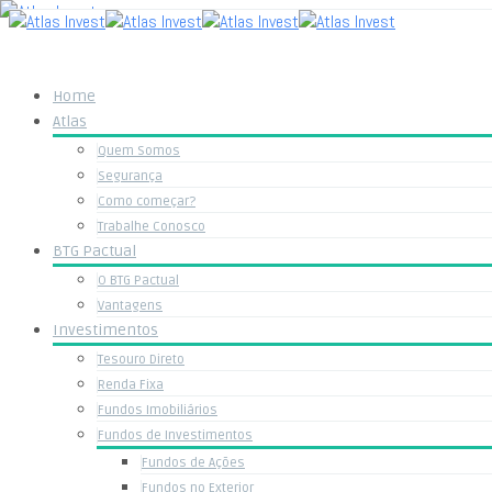
Home
Atlas
Quem Somos
Segurança
Como começar?
Trabalhe Conosco
BTG Pactual
O BTG Pactual
Vantagens
Investimentos
Tesouro Direto
Renda Fixa
Fundos Imobiliários
Fundos de Investimentos
Fundos de Ações
Fundos no Exterior