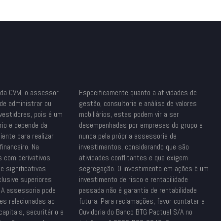
 da CVM, o assessor
Especificamente quanto a atividades de
de administrar ou
gestão, consultoria e análise de valores
nvestidores, pois é um
mobiliários, estas podem vir a ser
rio e depende da
desempenhadas por empresas do grupo e
iente para realizar
nunca pela própria assessoria de
inanceiro. Na
investimentos, considerando que são
s com derivativos
atividades conflitantes e que exigem
e significativas
segregação. O investimento em ações é um
clusive superiores
investimento de risco e rentabilidade
. A assessoria pode
passada não é garantia de rentabilidade
des relacionadas ao
futura. Para reclamações, favor contatar a
capitais, securitário e
Ouvidoria do Banco BTG Pactual S/A no