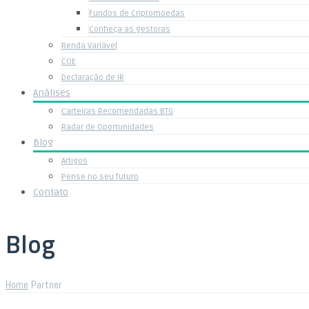
Fundos de Criptomoedas
Conheça as gestoras
Renda Variável
COE
Declaração de IR
Análises
Carteiras Recomendadas BTG
Radar de Oportunidades
Blog
Artigos
Pense no seu futuro
Contato
Blog
Home
Partner