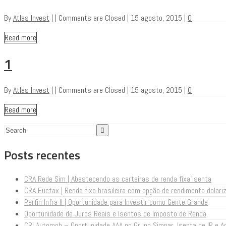
By
Atlas Invest
|
|
Comments are Closed
|
15 agosto, 2015
|
0
Read more
1
By
Atlas Invest
|
|
Comments are Closed
|
15 agosto, 2015
|
0
Read more
Posts recentes
CRA Rede Sim | Abastecendo as carteiras de renda fixa isenta
CRA Euctax | Renda fixa brasileira com opção de rendimento dolari
Perfin Infra II | Oportunidade para Investir como Gente Grande
Oportunidade de Juros Reais e Isentos de Imposto de Renda
CRI Automob – Oportunidade AAA no Grupo Simpar. Isenta de IR e A