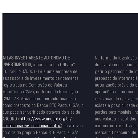
ATLAS INVEST AGENTE AUTONOMO DE
Na forma da legislação
INVESTIMENTOS,
inscrita sob o CNPJ nº
de investimento não po
10.238.123/0001-19 é uma empresa de
gerir o patrimônio de i
assessoria de investimento devidamente
preposto do intermediá
registrada na Comissão de Valores
autorização prévia do cl
Mobiliários (CVM), na forma da Resolução
operações no mercado f
CVM 178. Atuando no mercado financeiro
realização de operaçõe
como preposto do Banco BTG Pactual S/A, o
existe a possibilidade d
que pode ser verificado através do site da
perdas patrimoniais, in
ANCORD (
https://www.ancord.org.br/
aos valores investidos
certificacao-e-credenciamento/
) ou através
exercer outras ativida
do site do próprio Banco BTG Pactual S/A
mercado financeiro, de 