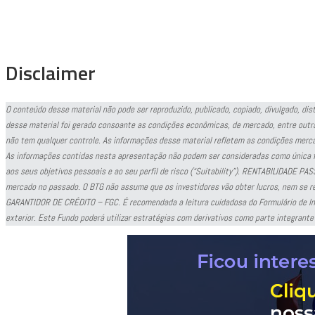
Disclaimer
O conteúdo desse material não pode ser reproduzido, publicado, copiado, divulgado, di
desse material foi gerado consoante as condições econômicas, de mercado, entre outra
não tem qualquer controle. As informações desse material refletem as condições merc
As informações contidas nesta apresentação não podem ser consideradas como única fon
aos seus objetivos pessoais e ao seu perfil de risco (“Suitability”). RENTABILIDADE
mercado no passado. O BTG não assume que os investidores vão obter lucros, nem
GARANTIDOR DE CRÉDITO – FGC. É recomendada a leitura cuidadosa do Formulário de Inf
exterior. Este Fundo poderá utilizar estratégias com derivativos como parte integrante