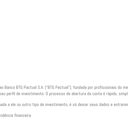
 ao Banco BTG Pactual S.A. (“BTG Pactual”), fundada por profissionais do m
seu perfil de investimento. O processo de abertura da conta é rápido, sim
nada a ele ou outro tipo de investimento, é só deixar seus dados e entrar
ndência financeira.