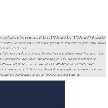
 consentimento prévio e expresso do Banco BTG Pactual S.A. (“BTG Pactual”). O conteúdo
o sujeitas a variações em virtude de uma gama de fatores sobre os quais o BTG Pactual
dicar suas conclusões.
isão, deverá realizar uma avaliação minuciosa do produto e respectivos riscos, face
 o desempenho futuro de um investimento a partir da variação de seu valor de
DO ADMINISTRADOR, DO GESTOR, DE QUALQUER MECANISMO DE SEGURO OU FUNDO
icar seus recursos. Este Fundo poderá realizar aplicações em ativos financeiros no
resultar em significativas perdas patrimoniais para seus cotistas.