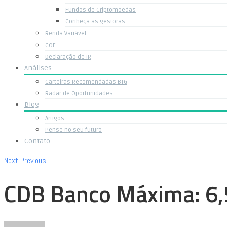
Fundos de Criptomoedas
Conheça as gestoras
Renda Variável
COE
Declaração de IR
Análises
Carteiras Recomendadas BTG
Radar de Oportunidades
Blog
Artigos
Pense no seu futuro
Contato
Next
Previous
CDB Banco Máxima: 6,