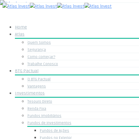
Home
Atlas
Quem Somos
Segurança
Como começar?
Trabalhe Conosco
BTG Pactual
O BTG Pactual
Vantagens
Investimentos
Tesouro Direto
Renda Fixa
Fundos Imobiliários
Fundos de Investimentos
Fundos de Ações
Fundos no Exterior