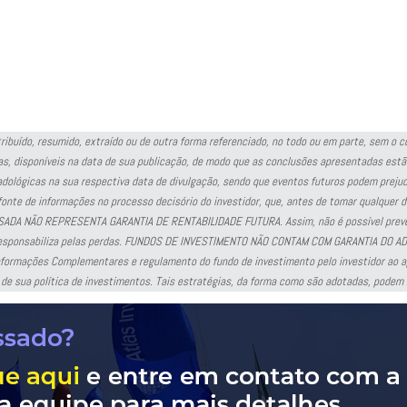
stribuído, resumido, extraído ou de outra forma referenciado, no todo ou em parte, sem o
s, disponíveis na data de sua publicação, de modo que as conclusões apresentadas estã
adológicas na sua respectiva data de divulgação, sendo que eventos futuros podem preju
te de informações no processo decisório do investidor, que, antes de tomar qualquer dec
 PASSADA NÃO REPRESENTA GARANTIA DE RENTABILIDADE FUTURA. Assim, não é possível prever
 se responsabiliza pelas perdas. FUNDOS DE INVESTIMENTO NÃO CONTAM COM GARANTIA 
ormações Complementares e regulamento do fundo de investimento pelo investidor ao apl
 de sua política de investimentos. Tais estratégias, da forma como são adotadas, podem 