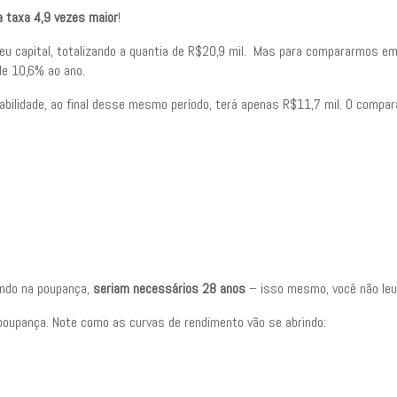
a taxa 4,9 vezes maior
!
seu capital, totalizando a quantia de R$20,9 mil. Mas para compararmos em
de 10,6% ao ano.
bilidade, ao final desse mesmo período, terá apenas R$11,7 mil. O compara
indo na poupança,
seriam necessários 28 anos
– isso mesmo, você não leu 
 poupança. Note como as curvas de rendimento vão se abrindo: