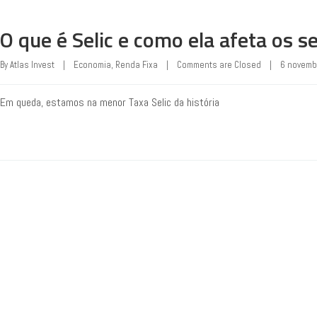
O que é Selic e como ela afeta os 
By 
Atlas Invest
|
Economia
, 
Renda Fixa
|
Comments are Closed
|
6 novembr
Em queda, estamos na menor Taxa Selic da história