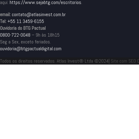
aqui:
https://www.sejabtg.com/
escritorios
.
email:
contato@atlasinvest.com.br
Tel:
+55 11 3459-6155
Ouvidoria do BTG Pactual
0800-722-0048
– 9h às 18h15
Seg a Sex, exceto feriados.
ouvidoria@btgpactualdigital.com
Todos os direitos reservados. Atlas Invest® Ltda ©2024|
Site com SEO C