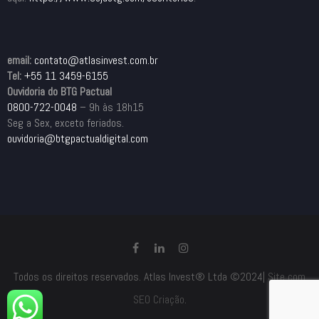
email:
contato@atlasinvest.com.br
Tel:
+55 11 3459-6155
Ouvidoria do BTG Pactual
0800-722-0048
– 9h às 18h15
Seg a Sex, exceto feriados.
ouvidoria@btgpactualdigital.com
Todos os direitos reservados. Atlas Invest® Ltda ©2024|
Site com
SEO Criação
.