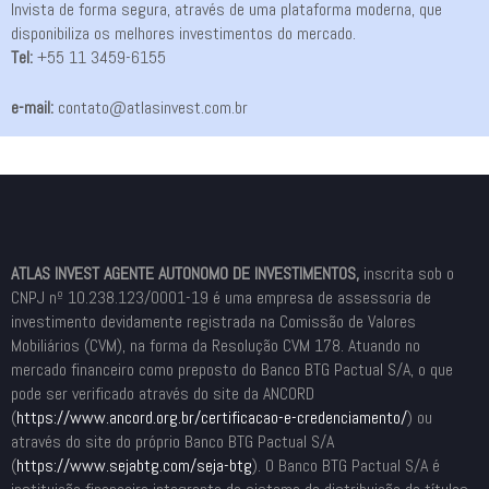
Invista de forma segura, através de uma plataforma moderna, que
disponibiliza os melhores investimentos do mercado.
Tel:
+55 11 3459-6155
e-mail:
contato@atlasinvest.com.br
ATLAS INVEST AGENTE AUTONOMO DE INVESTIMENTOS,
inscrita sob o
CNPJ nº 10.238.123/0001-19 é uma empresa de assessoria de
investimento devidamente registrada na Comissão de Valores
Mobiliários (CVM), na forma da Resolução CVM 178. Atuando no
mercado financeiro como preposto do Banco BTG Pactual S/A, o que
pode ser verificado através do site da ANCORD
(
https://www.ancord.org.br/
certificacao-e-credenciamento/
) ou
através do site do próprio Banco BTG Pactual S/A
(
https://www.sejabtg.com/seja-
btg
). O Banco BTG Pactual S/A é