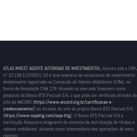
ATLAS INVEST AGENTE AUTONOMO DE INVESTIMENTOS,
inscrita sob o CNP
nº 10.238.123/0001-19 é uma empresa de assessoria de investimento
devidamente registrada na Comissão de Valores Mobiliários (CVM), na
forma da Resolução CVM 178. Atuando no mercado financeiro como
preposto do Banco BTG Pactual S/A, o que pode ser verificado através do
site da ANCORD (
https://www.ancord.org.br/
certificacao-e-
credenciamento/
) ou através do site do próprio Banco BTG Pactual S/A
(
https://www.sejabtg.com/seja-
btg
). O Banco BTG Pactual S/A é
instituição financeira integrante do sistema de distribuição de títulos e
valores mobiliários, atuando como intermediário das operações de seus
clientes.